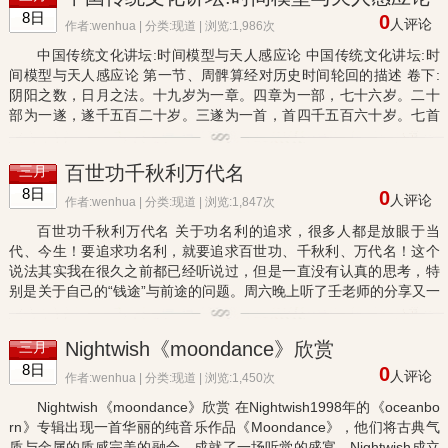
8日
0
人评论
作者:wenhua | 分类:
现道
| 浏览:1,986次
中国传统文化讲坛:时间模型与天人感应论 中国传统文化讲坛:时
间模型与天人感应论 第一节、周髀算经对历史时间轮回的描述 卷下:
阴阳之数，日月之法。十九岁为一章。四章为一部，七十六岁。二十
部为一遂，遂千五百二十岁。三遂为一首，首四千五百六十岁。七首
为一极，极三万一千九百二十岁。生数皆终，万物复始。天以更元...
百世功千秋利万代名
三月
8日
0
人评论
作者:wenhua | 分类:
现道
| 浏览:1,847次
百世功千秋利万代名 关于功名利的追求，很多人都是放眼于当
代、今生！要追求功名利，就要追求百世功、千秋利、万代名！这个
说法其实我在很久之前都已经听说过，但是一直没有认真的思考，特
别是关于自己的“钱途”与前途的问题。周六晚上听了壬老师的分享又一
次升华。 根据道德经的第一章，首先来讲了一下我们在来世界之前...
Nightwish《moondance》欣赏
三月
8日
0
人评论
作者:wenhua | 分类:
现道
| 浏览:1,450次
Nightwish《moondance》欣赏 在Nightwish1998年的《oceanbo
rn》专辑出现一首华丽的纯音乐作品《Moondance》，他们将古典气
质与金属的质感完美的融合，成就了一场听觉的盛宴。Nightwish成立