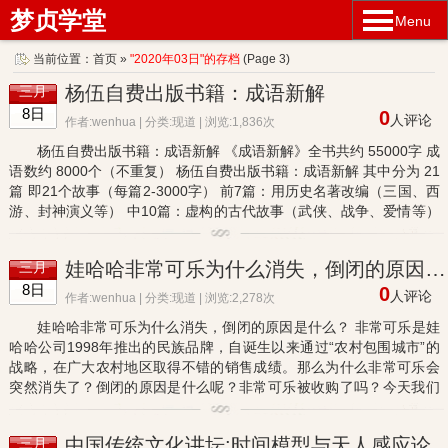
梦贞学堂
Menu
当前位置：
首页
»
"2020年03日"的存档
(Page 3)
杨伍自费出版书籍：成语新解
三月
8日
0
人评论
作者:wenhua | 分类:
现道
| 浏览:1,836次
杨伍自费出版书籍：成语新解 《成语新解》全书共约 55000字 成
语数约 8000个（不重复） 杨伍自费出版书籍：成语新解 其中分为 21
篇 即21个故事（每篇2-3000字） 前7篇：用历史名著改编（三国、西
游、封神演义等） 中10篇：虚构的古代故事（武侠、战争、爱情等）
后5篇：现代社会精彩故事（打工、创业、旅游等） 杨伍自费...
娃哈哈非常可乐为什么消失，倒闭的原因是什么？
三月
8日
0
人评论
作者:wenhua | 分类:
现道
| 浏览:2,278次
娃哈哈非常可乐为什么消失，倒闭的原因是什么？ 非常可乐是娃
哈哈公司1998年推出的民族品牌，自诞生以来通过“农村包围城市”的
战略，在广大农村地区取得不错的销售成绩。那么为什么非常可乐会
突然消失了？倒闭的原因是什么呢？非常可乐被收购了吗？今天我们
一起来分析非常可乐怎么没有发展下去，即失败的原因！ 非常可乐...
中国传统文化讲坛:时间模型与天人感应论
三月