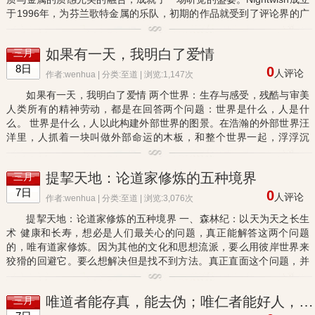
于1996年，为芬兰歌特金属的乐队，初期的作品就受到了评论界的广
泛关注，强劲气势、凌厉婉转交融的曲风配以主唱穿透力极强的美声
吟...
如果有一天，我明白了爱情
三月
8日
0
人评论
作者:wenhua | 分类:
至道
| 浏览:1,147次
如果有一天，我明白了爱情 两个世界：生存与感受，残酷与审美
人类所有的精神劳动，都是在回答两个问题：世界是什么，人是什
么。 世界是什么，人以此构建外部世界的图景。在浩瀚的外部世界汪
洋里，人抓着一块叫做外部命运的木板，和整个世界一起，浮浮沉
沉，无有终时。在这股洪流的席卷下，人走向历史，走向颠沛，走向
喧...
提挈天地：论道家修炼的五种境界
三月
7日
0
人评论
作者:wenhua | 分类:
至道
| 浏览:3,076次
提挈天地：论道家修炼的五种境界 一、森林纪：以天为天之长生
术 健康和长寿，想必是人们最关心的问题，真正能解答这两个问题
的，唯有道家修炼。因为其他的文化和思想流派，要么用彼岸世界来
狡猾的回避它。要么想解决但是找不到方法。真正直面这个问题，并
真正解答了它的，古今中外也只有道家修炼。所以，如果关心自己
的...
唯道者能存真，能去伪；唯仁者能好人，能恶人
三月