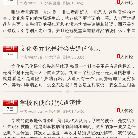
7日
0
人评论
作者:wenhua | 分类:
至道
| 浏览:1,345次
唯道者能存真，能去伪；唯仁者能好人，能恶人 这种腐烂的社
会，文化多元化的垃圾场生态，就造成了更荒诞的一幕。人们面对错
误的东西，首先想到的是包容和充满热忱地去谅解其错误，而不是纠
正错误，引导别人走正道。并且还冠冕堂皇道貌岸然的说什么，中国
文化的核心就是包容。 这种行为，不仅不是中国文化的核心，而且
还...
文化多元化是社会失道的体现
三月
7日
0
人评论
作者:wenhua | 分类:
至道
| 浏览:5,633次
文化多元化是社会失道的体现 衡量一个社会是不是有道的标准，
是看它是不是能一天下而正大统。衡量一个社会是不是无道的标准，
就是看是不是道隐而异端百出。大道只有一个，而异端却又无穷多
个。异端和异端之间，怎么共处呢？要么是互相攻伐，要么是互相容
忍对方的异端邪说，异端之间选择互相容忍，这就是文化多元化。
我...
学校的使命是弘道济世
三月
7日
0
人评论
作者:wenhua | 分类:
至道
| 浏览:1,454次
学校的使命是弘道济世 我们现代人认为，学校的使命，是交给学
生知识和技能。这是对学校职能的削弱和阉割。教育的第一要义是什
么呢？是传道。其次才是授业，再次才是知识层次的解惑。 我们现在