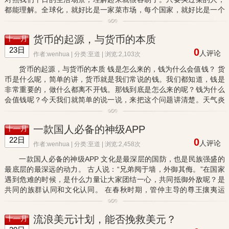
都能理解。全球化，就好比是一家菜市场，每个国家，就好比是一个
做买卖的人。大家平时想买什么都来这里，想卖什么也都来这里。...
货币的起源，与货币的本质
十一月
23日
0
人评论
作者:wenhua | 分类:
至道
| 浏览:2,103次
货币的起源，与货币的本质 钱是怎么来的，钱为什么会值钱？ 货
币是什么呢，简单的讲，货币就是我们常说的钱。我们都知道，钱是
非常重要的，做什么都离不开钱。那钱到底是怎么来的呢？钱为什么
会值钱呢？今天我们就简单的说一说，来把这个问题讲清楚。天气炎
热，文章不会太长，希望大家看得轻松些。 钱是怎么来的，这是货...
一款国人必备的神级APP
十一月
22日
0
人评论
作者:wenhua | 分类:
至道
| 浏览:2,458次
一款国人必备的神级APP 文化是最深层的国防，也是民族强盛的
最底层的最深远的动力。 古人说：“兄弟阋于墙，外御其侮。”在国家
遇到危难的时候，是什么力量让大家团结一心，共同抵御外敌呢？是
共同的族群认同和文化认同。 在春秋时期，管仲主导的尊王攘夷运
动，是什么力量，让诸夏联手，团结一心抵御外敌呢？这就是文化
的...
流浪美元计划，能否挽救美元？
十一月