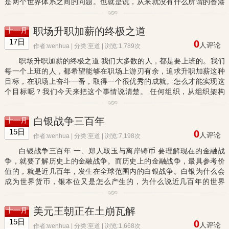
是两个世界体系之间的问题。也就是说，从来就没有什么所谓的香港
问题，而只有中华文明和西方文明间的问题，和中国主导的世界体...
职场升职加薪的终极之道
十一月
17日
0
人评论
作者:wenhua | 分类:
至道
| 浏览:1,789次
职场升职加薪的终极之道 我们大多数的人，都是要上班的。我们
每一个上班的人，都希望能够在职场上游刃有余，追求升职加薪这种
目标，在职场上奋斗一番，取得一个很优秀的成就。怎么才能实现这
个目标呢？我们今天来把这个事情说清楚。 任何组织，从组织架构
上，都可以分为三层，分别是领导层、管理层和执行层。执行层就
是...
白银战争三百年
十一月
15日
0
人评论
作者:wenhua | 分类:
至道
| 浏览:7,198次
白银战争三百年 一、郑人取玉与离岸铸币 要理解现在的金融战
争，就要了解历史上的金融战争。而历史上的金融战争，最具参考价
值的，就是近几百年，发生在全球范围内的白银战争。白银为什么会
成为世界货币，银本位又是怎么产生的，为什么说近几百年的世界
史，都是明朝白银战争的延续。重商主义，和现代资本主义形态，为
什...
美元王朝正在土崩瓦解
十一月
15日
0
人评论
作者:wenhua | 分类:
至道
| 浏览:1,668次