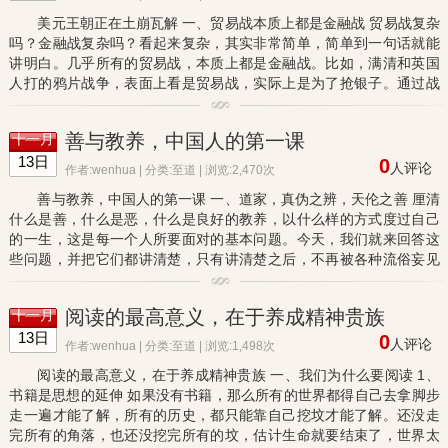
美元王朝正在土崩瓦解 一、贸易战本质上都是金融战 贸易战复杂
吗？金融战复杂吗？看起来复杂，其实非常简单，简单到一句话就能
讲明白。几乎所有的贸易战，本质上都是金融战。比如，满清和英国
人打的鸦片战争，表面上看是贸易战，实际上是为了抢银子。通过战
争赔款的方式把中国的顺差白银再搬走。这是银本位时期的贸易战...
善与教养，中国人的第一课
十一月
13日
0
人评论
作者:wenhua | 分类:
至道
| 浏览:2,470次
善与教养，中国人的第一课 一、道家，真伪之辨，天伦之善 厘清
什么是善，什么是恶，什么是良好的教养，以什么样的方式度过自己
的一生，这是每一个人所要面对的基本问题。今天，我们就来回答这
些问题，并把它们都讲清楚，只有讲清楚之后，不再被各种流俗妄见
所蒙蔽，人才能活的明明白白。 善在道家思想里，儒家思想里，法...
阅读的最高意义，在于养成精神贵族
十一月
13日
0
人评论
作者:wenhua | 分类:
至道
| 浏览:1,498次
阅读的最高意义，在于养成精神贵族 一、我们为什么要阅读 1、
书籍是思想的延伸 如果没有书籍，那么所有的世界都得自己去拿脚步
走一遍才能了解，所有的历史，都只能靠自己挖坟才能了解。还没走
完所有的角落，也还没挖完所有的坟，估计生命就要结束了，世界太