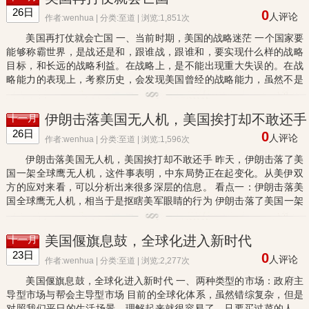
26日
0
人评论
作者:wenhua | 分类:
至道
| 浏览:1,851次
美国再打仗就会亡国 一、当前时期，美国的战略迷茫 一个国家要
能够称霸世界，是战还是和，跟谁战，跟谁和，要实现什么样的战略
目标，和长远的战略利益。在战略上，是不能出现重大失误的。在战
略能力的表现上，考察历史，会发现美国曾经的战略能力，虽然不是
一流的，但也算是二流中不错的国家，有的时候，还偶尔能表现出...
伊朗击落美国无人机，美国挨打却不敢还手
十一月
26日
0
人评论
作者:wenhua | 分类:
至道
| 浏览:1,596次
伊朗击落美国无人机，美国挨打却不敢还手 昨天，伊朗击落了美
国一架全球鹰无人机，这件事表明，中东局势正在起变化。从美伊双
方的应对来看，可以分析出来很多深层的信息。 看点一：伊朗击落美
国全球鹰无人机，相当于是抠瞎美军眼睛的行为 伊朗击落了美国一架
全球鹰无人机，这是个非常重大的事件。事后出现了很多看法和评...
美国偃旗息鼓，全球化进入新时代
十一月
23日
0
人评论
作者:wenhua | 分类:
至道
| 浏览:2,277次
美国偃旗息鼓，全球化进入新时代 一、两种类型的市场：政府主
导型市场与帮会主导型市场 目前的全球化体系，虽然错综复杂，但是
对照我们平日的生活场景，理解起来就很容易了。只要买过菜的人，