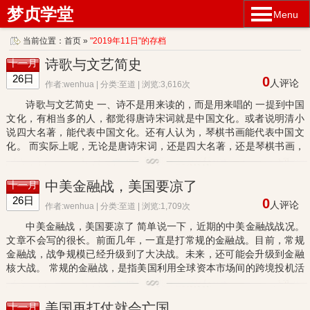
梦贞学堂
Menu
当前位置：
首页
»
"2019年11日"的存档
诗歌与文艺简史
十一月
26日
0
人评论
作者:wenhua | 分类:
至道
| 浏览:3,616次
诗歌与文艺简史 一、诗不是用来读的，而是用来唱的 一提到中国
文化，有相当多的人，都觉得唐诗宋词就是中国文化。或者说明清小
说四大名著，能代表中国文化。还有人认为，琴棋书画能代表中国文
化。 而实际上呢，无论是唐诗宋词，还是四大名著，还是琴棋书画，
它们都是只是中国文化的一个部分，而不能代表中国文化的全部。...
中美金融战，美国要凉了
十一月
26日
0
人评论
作者:wenhua | 分类:
至道
| 浏览:1,709次
中美金融战，美国要凉了 简单说一下，近期的中美金融战战况。
文章不会写的很长。前面几年，一直是打常规的金融战。目前，常规
金融战，战争规模已经升级到了大决战。未来，还可能会升级到金融
核大战。 常规的金融战，是指美国利用全球资本市场间的跨境投机活
动，来用金融投机手段，摧毁一个国家的金融市场，掠夺一个国家...
美国再打仗就会亡国
十一月