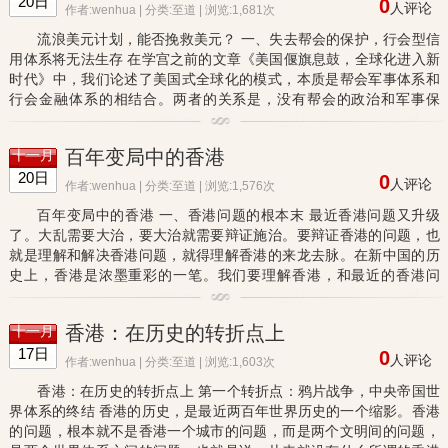
20日
0
人评论
作者:wenhua | 分类:
至道
| 浏览:1,681次
流浪美元计划，能否挽救美元？ 一、失去帮会的保护，行会型信
用体系将无法生存 在学宫之前的文章《美国偃旗息鼓，全球化进入新
时代》中，我们论述了美国式全球化的模式，本质是帮会军事体系和
行会金融体系的相结合。两者的关系是，没有帮会的政治和军事保
护，则行会金融体系，则无法生存。而失去了行会金融的信用体系
合...
百年变局中的香港
十一月
20日
0
人评论
作者:wenhua | 分类:
至道
| 浏览:1,576次
百年变局中的香港 一、香港问题的根本末 最近香港问题又升级
了。大乱需要大治，要大治就需要辩证施治。要辩证香港的问题，也
就是理解和解决香港问题，就得理解香港的来龙去脉。在新中国的历
史上，香港是浓墨重彩的一笔。我们要理解香港，和最近的香港问
题，需要从新中国最早期，对香港的定位和定调，来从历史全局的角
度...
香港：在历史的转折点上
十一月
17日
0
人评论
作者:wenhua | 分类:
至道
| 浏览:1,603次
香港：在历史的转折点上 第一个转折点：鸦片战争，中央帝国世
界体系的终结 香港的历史，是最近两百年世界历史的一个缩影。香港
的问题，根本就不是香港一个城市的问题，而是两个文明间的问题，