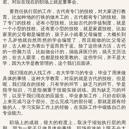
君。对应在现在的职场上就是董事会。
要胜任执行层的工作，古代有专门的技校，对大家进行教
育。比如种地的打铁的做木工的，古代都有专门的技校。除
了专门的技校，还有小型技校。比如古代的学徒制度，就是
一个小型的技校。还有更小型的技校，就是家庭技校。比如
家里的父母都是编筐的，孩子从小就看父母编筐，大概长到
十几岁他就自然而然的学会编筐了，而且能做的比父母还
好，古人称之为青出于蓝而胜于蓝。除了这些体力活，古代
的一些脑力活，比如做会计的，搞临床医疗的，搞天文历法
的，在古人眼里，也都是技校里教的。这些学问，并不是大
学，因为大学是教管理的，这个我们后面讲。
我们现在的人找工作，在大学学习的专业，毕业了用来做
具体的事情，这种大学教育，对应的就是古代的技校。但是
呢，我们现在的技校，只有学的环节，缺乏习的环节。学是
指学知识，习是指侧重于技能实操训练。因为缺乏习的环
节，以至于我们现在的应届生，毕业参加工作，只好在职场
上来完成习这个部分。怎么完成习的部分呢，那就是跟有经
验的人，学习实际工作上的经验，在实际工作中锻炼自己的
专业能力。
职场上的成就，很大的程度上，取决于缩短执行层的周
期。因为一辈子只做具体的事情，职场前途的上限不会太