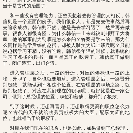
当于是古代的治国了。
和一些没有管理能力，还整天想着去做管理的人相反，韩
信则是一个正面的例子。我们很多人，都是先去做事然后再
去追求成功。韩信则不然，他是先去学习透了，然后再去做
事。很多人都很奇怪，为什么韩信一上来就被刘邦拜了大将
军，他的军事能力到底是怎么来的？答案是学来的。那为什
么同样是先学后练的赵括，却被人耻笑为纸上谈兵呢？只能
说赵括学习不精，没有吃透。韩信很年轻的时候，就系统的
学习了很多的兵书，而且是真正的吃透了。韩信真正做到
了，闭门造车，出门合辙。
进入管理层之后，一路的升迁，对应的俸禄也一路的上
涨，升职了，自然也就要加薪。进入管理层之后，一路晋升
到极致，就能做到宰相这个位置。在管理层的职场之路，就
做到极致了。对应在我们现在的职场呢，就好比是在一家公
司，做到了总经理的位置，职位和薪酬，都升到了极致。
到了这时候，还想再晋升，还想取得更高的职位怎么办
呢？古代的天子就给功劳贡献极大的大臣，配享太庙的地
位，也就相当于给股权了。
对应在我们现在的职场，也是如此，如果做到了总经理，