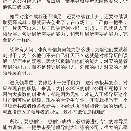
把一家公司经营得非常成功，董事会就会考虑给他股权，让
他也变成股东。
如果对这个成就还不满足，还要继续往上升，还要继续谋
取更高成就，那就要去创业了，在市场上，自己做一把手，
打一片天下出来。从自己决定创业那一刻起，自己就跃入了
领导层。领导层所需要的能力，和管理层所需要的能力，完
全是不一样的。
经常有人问，张良韩信萧何能力那么强，为啥他们要跟着
刘邦干，为什么他们不去自己打天下？这就是对领导层的误
解，所产生的疑惑。因为张良韩信他们的能力，对应的是管
理层的能力，而不是领导层的能力。刘邦的能力对应的才是
领导层的能力。
进入领导层，要修炼出一把手能力，这个事极其复杂。对
应在现在的职场上来说，为什么95%的创业公司都死掉了？
因为大多数的创业者，都是因为无知，才进入了领导层这个
艰难到可怕的层级。现在的大学生创业，其实就相当于一个
职场新兵或者预备役新兵，不经过执行层和管理层的历练，
就直接进入了领导者的职位，这不打败仗是很难的。
所以，要想创业，想创业成功，必须得进行专业的领导层
能力训练。一把手未受过领导能力训练的公司，很大的几率