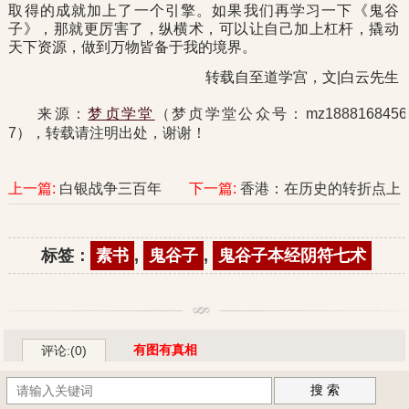
取得的成就加上了一个引擎。如果我们再学习一下《鬼谷
子》，那就更厉害了，纵横术，可以让自己加上杠杆，撬动
天下资源，做到万物皆备于我的境界。
转载自至道学宫，文|白云先生
来源：
梦贞学堂
（梦贞学堂公众号：mz1888168456
7），转载请注明出处，谢谢！
上一篇:
白银战争三百年
下一篇:
香港：在历史的转折点上
标签：
素书
,
鬼谷子
,
鬼谷子本经阴符七术
有图有真相
评论:(0)
搜 索