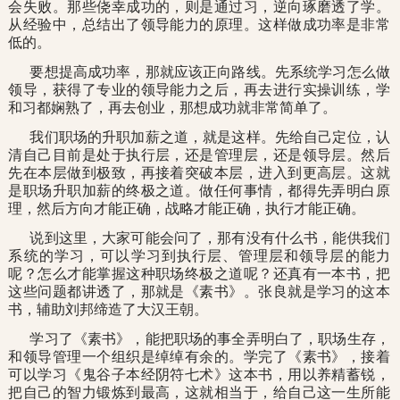
会失败。那些侥幸成功的，则是通过习，逆向琢磨透了学。
从经验中，总结出了领导能力的原理。这样做成功率是非常
低的。
要想提高成功率，那就应该正向路线。先系统学习怎么做
领导，获得了专业的领导能力之后，再去进行实操训练，学
和习都娴熟了，再去创业，那想成功就非常简单了。
我们职场的升职加薪之道，就是这样。先给自己定位，认
清自己目前是处于执行层，还是管理层，还是领导层。然后
先在本层做到极致，再接着突破本层，进入到更高层。这就
是职场升职加薪的终极之道。做任何事情，都得先弄明白原
理，然后方向才能正确，战略才能正确，执行才能正确。
说到这里，大家可能会问了，那有没有什么书，能供我们
系统的学习，可以学习到执行层、管理层和领导层的能力
呢？怎么才能掌握这种职场终极之道呢？还真有一本书，把
这些问题都讲透了，那就是《素书》。张良就是学习的这本
书，辅助刘邦缔造了大汉王朝。
学习了《素书》，能把职场的事全弄明白了，职场生存，
和领导管理一个组织是绰绰有余的。学完了《素书》，接着
可以学习《鬼谷子本经阴符七术》这本书，用以养精蓄锐，
把自己的智力锻炼到最高，这就相当于，给自己这一生所能