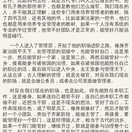
工作。比如四书五经，就是古代专门叫人怎么做官的书。还
有孔子教的那些弟子，也都是教他们怎么做官。我们现在的
人，并不能真正理解，这些专门用来培养管理者的教材。除
了四书五经，还有其他的书，比如道家法家的一些书，他们
也都是用来培养专业管理者的教材。如果一个人没有系统的
专业的学过管理，他管不好团队才是正常的，能管好只能说
明是碰巧。
一个人进入了管理层，开始了他的职场进阶之路。修身齐
家治国平天下，在管理层的层级中，先能管好自己，这是第
一步。然后能管好一个家，这是第二步。再然后能管好一个
乡，接着能参与诸侯国的治理。如果在诸侯国也能胜任自己
的职位的话，最后就可以进入中央，去王室参与管理天下。
从这点讲，古人理解的管理，就是去做官。对应在我们现在
的职场，就是去做公务员，或者去公司里面做管理者。
对应在我们现在的职场，也是如此。得先能胜任本职工
作，这是修身。如果连自己都管不好，连自己的本职工作都
做不好，还想当干部，这是不现实的想法。管好了自己，工
作表现很出色，成了明星员工，修身就修好了。然后才能管
好一个小团队，类似于齐家阶段，能做主管了。再接着，要
能管理好一个部门，这是经理级人才，相当于古代的治乡。
如果一个部门能管好，继续升迁，那就是能参与治理整个公
司了，到了总监级的职位，甚至到了总经理的职位，这就相