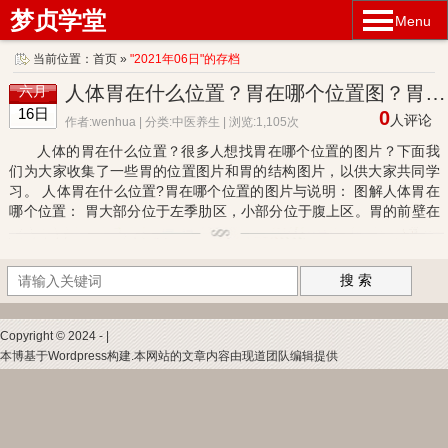
梦贞学堂
Menu
当前位置：
首页
»
"2021年06日"的存档
人体胃在什么位置？胃在哪个位置图？胃的结构图与胃的位置
六月
16日
0
人评论
作者:wenhua | 分类:
中医养生
| 浏览:1,105次
人体的胃在什么位置？很多人想找胃在哪个位置的图片？下面我
们为大家收集了一些胃的位置图片和胃的结构图片，以供大家共同学
习。 人体胃在什么位置?胃在哪个位置的图片与说明： 图解人体胃在
哪个位置： 胃大部分位于左季肋区，小部分位于腹上区。胃的前壁在
右侧与肝左叶贴近，在左侧与膈相邻，为左助弓所掩盖。介于肝左...
搜 索
Copyright © 2024 - |
本博基于Wordpress构建.本网站的文章内容由现道团队编辑提供