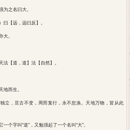
强为之名曰大。
）曰【远，远曰反】。
亦大。
天法【道，道】法【自然】。
天地而生。
然独立，亘古不变，周而复行，永不怠涣。天地万物，皆从此
一个字叫“道”，又勉强起了一个名叫“大”。