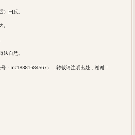
远）曰反。
大。
。
道法自然。
：mz18881684567），转载请注明出处，谢谢！