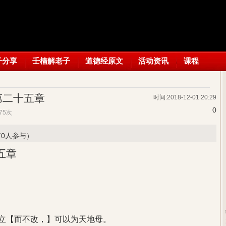
子分享
壬楠解老子
道德经原文
活动资讯
课程
第二十五章
时间:2018-12-01 20:29
0
,775次
有0人参与）
五章
：
立【而不改，】可以为天地母。