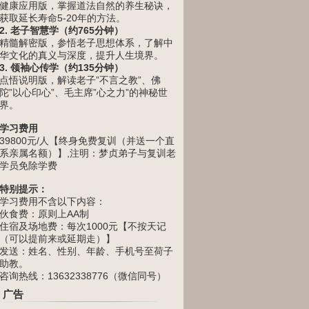
健康应用版，掌握道法自然的养生秘诀，
获取延长寿命5-20年的方法。
2. 老子智慧学（约765分钟）
精髓解密版，参悟老子思想体系，了解中
华文化的真义与深度，提升人生境界。
3. 领袖心传学（约135分钟）
点悟说明版，解读老子”不言之教”、佛
陀”以心印心”、毛主席”心之力”的神秘世
界。
学习费用
39800元/人【终身免费复训（并送一个直
系亲属名额）】,注明：梦贞弟子与复训老
学员免除学费
特别提示：
学习费用不含以下内容：
伙食费：原则上AA制
住宿及场地费：每次1000元【不按天记
（可以提前来或延期走）】
发送：姓名、性别、年龄、手机号至荷子
助教。
咨询热线：13632338776（微信同号）
广告