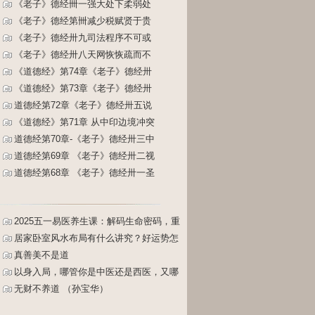
《老子》德经卌一强大处下柔弱处
《老子》德经第卌减少税赋贤于贵
《老子》德经卅九司法程序不可或
《老子》德经卅八天网恢恢疏而不
《道德经》第74章《老子》德经卅
《道德经》第73章《老子》德经卅
道德经第72章《老子》德经卅五说
《道德经》第71章 从中印边境冲突
道德经第70章-《老子》德经卅三中
道德经第69章 《老子》德经卅二视
道德经第68章 《老子》德经卅一圣
2025五一易医养生课：解码生命密码，重
塑健康人生
居家卧室风水布局有什么讲究？好运势怎
么布置？床怎么摆放？
真善美不是道
以身入局，哪管你是中医还是西医，又哪
管你是主动还是被动（孙宝华）
无财不养道 （孙宝华）