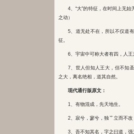
4、“大”的特征，在时间上无
之动）
5、道无处不在，所以不仅道
征。
6、宇宙中可称大者有四，人王
7、世人但知人王大，但不知
之大，离名绝相，道其自然。
现代通行版原文：
1、有物混成，先天地生。
2、寂兮，寥兮，独⺌立而不改
3、吾不知其名，字之曰道，强