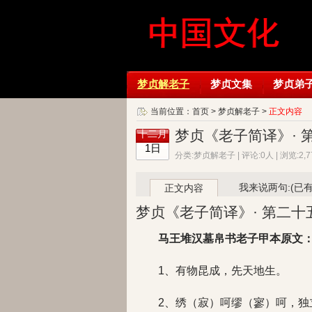
梦贞解老子
梦贞文集
梦贞弟
当前位置：
首页
>
梦贞解老子
>
正文内容
梦贞《老子简译》· 
十二月
1日
分类:梦贞解老子 | 评论:0人 | 浏览:2
我来说两句:(已
正文内容
梦贞《老子简译》· 第二十
马王堆汉墓帛书老子甲本原文
1、有物昆成，先天地生。
2、绣（寂）呵缪（寥）呵，独