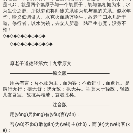
是H₂O，就是两个氢原子与一个氧原子，氧与氢相拥为水，水
为生命之源。所以梦贞将师徒关系喻为氧与氢的关系。似水年
华，喻义低调做人。水克火而助万物生，故老子曰水几近于
道。修行者，以水为镜，去众人所恶，阹己生心魔，没身不
殆！
◇◆◇◆◇◆◇◆◇◆◇◆
◇◆◇◆◇◆◇◆◇◆◇◆
原老子道德经第六十九章原文
—————————原文版—————————
用兵有言：吾不敢为主，而为客；不敢进寸，而退尺。是
谓行无行；攘无臂；扔无敌；执无兵。祸莫大于轻敌，轻敌
几丧吾宝。故抗兵相若，哀者胜矣。
—————————注音版—————————
用(yòng)兵(bīng)有(yǒu)言(yán)：
吾(wú)不(bù)敢(gǎn)为(wéi)主(zhǔ)，而(ér)为(wéi)客(k
è)；