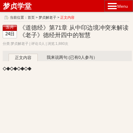
梦贞学堂
Menu
当前位置：
首页
>
梦贞解老子
>
正文内容
《道德经》第71章 从中印边境冲突来解读
五月
24日
《老子》德经卅四中的智慧
分类:梦贞解老子 | 评论:0人 | 浏览:1,880次
我来说两句:(已有0人参与）
正文内容
◇◆◇◆◇◆◇◆