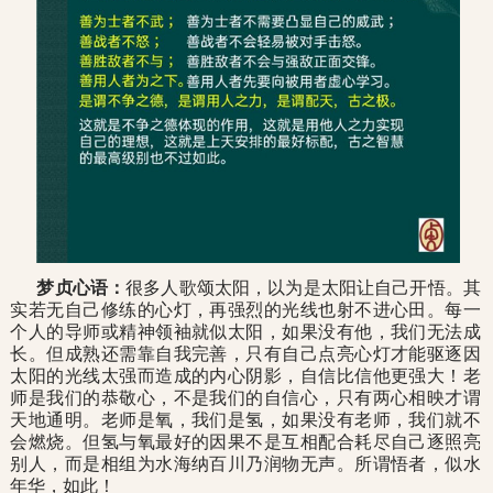
梦贞心语：
很多人歌颂太阳，以为是太阳让自己开悟。其
实若无自己修练的心灯，再强烈的光线也射不进心田。每一
个人的导师或精神领袖就似太阳，如果没有他，我们无法成
长。但成熟还需靠自我完善，只有自己点亮心灯才能驱逐因
太阳的光线太强而造成的内心阴影，自信比信他更强大！老
师是我们的恭敬心，不是我们的自信心，只有两心相映才谓
天地通明。老师是氧，我们是氢，如果没有老师，我们就不
会燃烧。但氢与氧最好的因果不是互相配合耗尽自己逐照亮
别人，而是相组为水海纳百川乃润物无声。所谓悟者，似水
年华，如此！