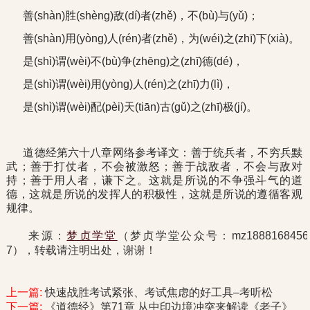
善(shàn)胜(shèng)敌(dí)者(zhě)，不(bù)与(yǔ)；
善(shàn)用(yòng)人(rén)者(zhě)，为(wéi)之(zhī)下(xià)。
是(shì)谓(wèi)不(bù)争(zhēng)之(zhī)德(dé)，
是(shì)谓(wèi)用(yòng)人(rén)之(zhī)力(lì)，
是(shì)谓(wèi)配(pèi)天(tiān)古(gǔ)之(zhī)极(jí)。
道德经第六十八章网络参考译文：善于统兵者，不穷兵黩
武；善于打仗者，不会被激怒；善于战敌者，不会与敌对
持；善于用人者，谦下之。这就是所说的不争强斗气的道
德，这就是所说的发挥人的积极性，这就是所说的遵循客观
规律。
来源：
梦贞学堂
（梦贞学堂公众号：mz1888168456
7），转载请注明出处，谢谢！
上一篇:
快速战胜考试紧张、考试焦虑的好工具–考听松
下一篇:
《道德经》第71章 从中印边境冲突来解读《老子》