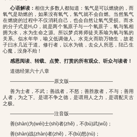
心语解读：
相信大多数人都知道：氢气是可以燃烧的，而
氧气是助燃的，如果没有氧气，氢气就不会自燃。当然氢气
在燃烧的过程中不仅消耗自己，也会自然让氧气受损。而水
的分子式是H₂O，就是两个氢原子与一个氧原子，氧与氢相
拥为水，水为生命之源。所以梦贞将师徒关系喻为氧与氢的
关系。似水年华，喻义低调做人。水克火而助万物生，故老
子曰水几近于道。修行者，以水为镜，去众人所恶，阹己生
心魔，没身不殆！
感恩阅读、转载、点赞、打赏的所有观众、听众与读者！
道德经第六十八章
—————————原文版—————————
善为士者，不武；善战者，不怒；善胜敌者，不与；善用
人者，为之下。是谓不争之德，是谓用人之力，是谓配天古
之极。
—————————注音版—————————
善(shàn)为(wéi)士(shì)者(zhě)，不(bù)武(wǔ)；
善(shàn)战(zhàn)者(zhě)，不(bù)怒(nù)；