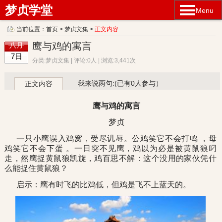
梦贞学堂
Menu
当前位置：
首页
>
梦贞文集
>
正文内容
鹰与鸡的寓言
八月
7日
分类:梦贞文集 | 评论:0人 | 浏览:3,441次
我来说两句:(已有0人参与）
正文内容
鹰与鸡的寓言
梦贞
一只小鹰误入鸡窝，受尽讥辱。公鸡笑它不会打鸣 ，母
鸡笑它不会下蛋 。一日突不见鹰，鸡以为必是被黄鼠狼叼
走，然鹰捉黄鼠狼凯旋，鸡百思不解：这个没用的家伙凭什
么能捉住黄鼠狼？
启示：鹰有时飞的比鸡低，但鸡是飞不上蓝天的。