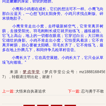
同是嫩嫩的身架，软软的翅膀。
小鹰和小鸡都在成长，它们的想法可不一样。小鹰飞向
那白云蓝天，一心想飞到太阳身旁。小鸡只求找点剩饭、碎
米填饱肚子。
小鹰常常走出小窝，去呼吸新鲜空气，它常常离开树
荫，去接受阳光。羽毛刚刚长成它就开始练飞，越练越强。
它飞上高山，地上的一切都在眼底；它穿过白云，大江映出
它雄壮的身影。小鸡不肯走出小窝，它怕受风着凉；它不肯
离开树荫，担心要被太阳晒。羽毛长齐了，它不肯练飞，最
多在地上扑腾几下，和同伴争几粒草籽尝尝。
小鹰长大了，它在高空展翅。小鸡长大了，它只会从草
垛飞向矮墙。”
来源：
梦贞学堂
（梦贞学堂公众号：mz1888168456
7），转载请注明出处，谢谢！
上一篇:
大悟来自执著追求
下一篇:
忍与勇于不敢