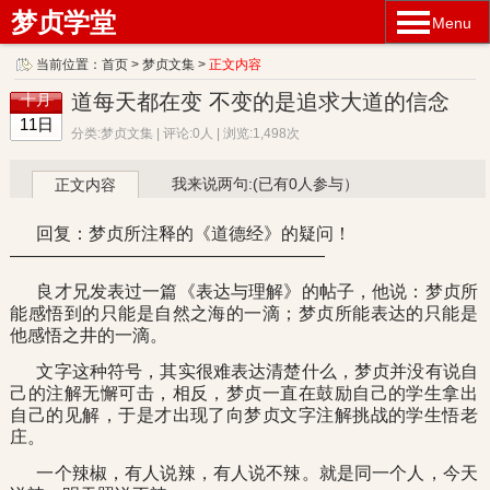
梦贞学堂
Menu
当前位置：
首页
>
梦贞文集
>
正文内容
道每天都在变 不变的是追求大道的信念
十月
11日
分类:梦贞文集 | 评论:0人 | 浏览:1,498次
我来说两句:(已有0人参与）
正文内容
回复：梦贞所注释的《道德经》的疑问！
——————————————————
良才兄发表过一篇《表达与理解》的帖子，他说：梦贞所
能感悟到的只能是自然之海的一滴；梦贞所能表达的只能是
他感悟之井的一滴。
文字这种符号，其实很难表达清楚什么，梦贞并没有说自
己的注解无懈可击，相反，梦贞一直在鼓励自己的学生拿出
自己的见解，于是才出现了向梦贞文字注解挑战的学生悟老
庄。
一个辣椒，有人说辣，有人说不辣。就是同一个人，今天