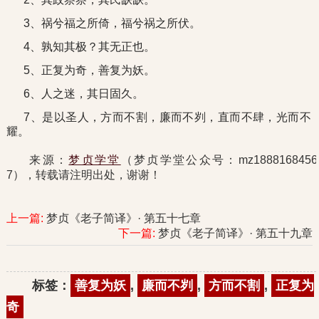
3、祸兮福之所倚，福兮祸之所伏。
4、孰知其极？其无正也。
5、正复为奇，善复为妖。
6、人之迷，其日固久。
7、是以圣人，方而不割，廉而不刿，直而不肆，光而不
耀。
来源：
梦贞学堂
（梦贞学堂公众号：mz1888168456
7），转载请注明出处，谢谢！
上一篇:
梦贞《老子简译》· 第五十七章
下一篇:
梦贞《老子简译》· 第五十九章
标签：
善复为妖
,
廉而不刿
,
方而不割
,
正复为
奇