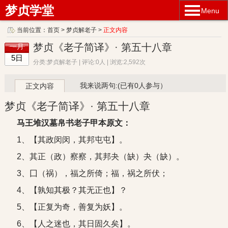
梦贞学堂
Menu
当前位置：
首页
>
梦贞解老子
>
正文内容
梦贞《老子简译》· 第五十八章
一月
5日
分类:梦贞解老子 | 评论:0人 | 浏览:2,592次
我来说两句:(已有0人参与）
正文内容
梦贞《老子简译》· 第五十八章
马王堆汉墓帛书老子甲本原文：
1、【其政闵闵，其邦屯屯】。
2、其正（政）察察，其邦夬（缺）夬（缺）。
3、囗（祸），福之所倚；福，祸之所伏；
4、【孰知其极？其无正也】？
5、【正复为奇，善复为妖】。
6、【人之迷也，其日固久矣】。