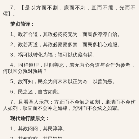
7、【是以方而不割，廉而不刺，直而不绁，光而不
曜】。
梦贞简译：
1、政若合道，其政必闷闷无为，而民多淳淳自治。
2、政若离道，其政必察察多禁，而民多机心难服。
3、祸可以转化为福；福可以伏藏有祸。
4、同样道理，世间善恶，若无内心合道与否作为参考，
何以区分孰对孰错？
5、故可知，民众为何常常以正为奇，以善为恶。
6、民之迷，自古如此。
7、且看圣人示范：方正而不会触之如割，廉洁而不会伤
人如刿，耿直而不会冲之如肆，光明而不会炫之如耀。
现代通行版原文：
1、其政闷闷，其民淳淳。
2、其政察察，其民缺缺。