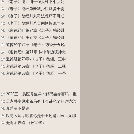
《老子》德经卌一强大处下柔弱处
《老子》德经第卌减少税赋贤于贵
《老子》德经卅九司法程序不可或
《老子》德经卅八天网恢恢疏而不
《道德经》第74章《老子》德经卅
《道德经》第73章《老子》德经卅
道德经第72章《老子》德经卅五说
《道德经》第71章 从中印边境冲突
道德经第70章-《老子》德经卅三中
道德经第69章 《老子》德经卅二视
道德经第68章 《老子》德经卅一圣
2025五一易医养生课：解码生命密码，重
塑健康人生
居家卧室风水布局有什么讲究？好运势怎
么布置？床怎么摆放？
真善美不是道
以身入局，哪管你是中医还是西医，又哪
管你是主动还是被动（孙宝华）
无财不养道 （孙宝华）