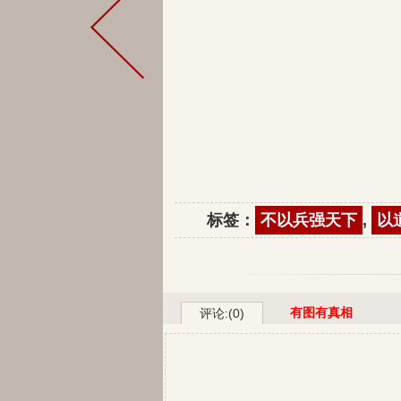
标签：
不以兵强天下
,
以
有图有真相
评论:(0)