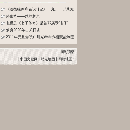
《道德经到底在说什么》（九）非以其无
私邪故能成其私。
孙宝华——我师梦贞
电视剧《老子传奇》是首部展示“老子”一
生的电视剧
梦贞2020年出关日志
2011年元旦游玩广州光孝寺六祖慧能剃度
之处
回到顶部
丨
中国文化网
丨
站点地图
丨
网站地图2