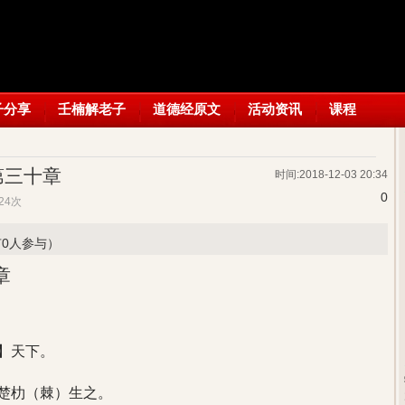
子分享
壬楠解老子
道德经原文
活动资讯
课程
第三十章
时间:2018-12-03 20:34
0
,124次
有0人参与）
章
：
】天下。
楚朸（棘）生之。