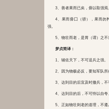
3、善者果而已矣，毋以取强焉
4、果而毋囗（骄），果而勿
强。
5、物壮而老，是胃（谓）之不
梦贞简译：
1、辅佐天下，不可逞兵之强。
2、因为物极必反，要知军队所
3、达到目的后宜及时撤兵，不
4、达到目的后，不可恃以自夸
5、正如物壮则老的道理，不遵