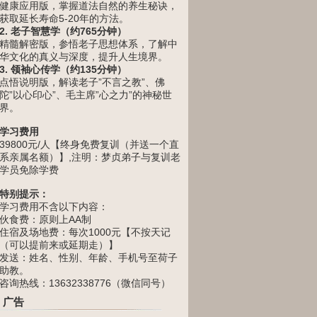
健康应用版，掌握道法自然的养生秘诀，
获取延长寿命5-20年的方法。
2. 老子智慧学（约765分钟）
精髓解密版，参悟老子思想体系，了解中
华文化的真义与深度，提升人生境界。
3. 领袖心传学（约135分钟）
点悟说明版，解读老子”不言之教”、佛
陀”以心印心”、毛主席”心之力”的神秘世
界。
学习费用
39800元/人【终身免费复训（并送一个直
系亲属名额）】,注明：梦贞弟子与复训老
学员免除学费
特别提示：
学习费用不含以下内容：
伙食费：原则上AA制
住宿及场地费：每次1000元【不按天记
（可以提前来或延期走）】
发送：姓名、性别、年龄、手机号至荷子
助教。
咨询热线：13632338776（微信同号）
广告