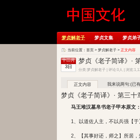
梦贞解老子
梦贞文集
梦贞弟
当前位置：
首页
>
梦贞解老子
>
正文内容
梦贞《老子简译》· 
十二月
3日
分类:梦贞解老子 | 评论:0人 | 浏览:1
我来说两句:(已
正文内容
梦贞《老子简译》· 第三十
马王堆汉墓帛书老子甲本原文
1、以道佐人主，不以兵强【于
2、【其事好还，师之】所居，