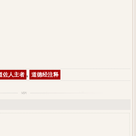
道佐人主者
,
道德经注释