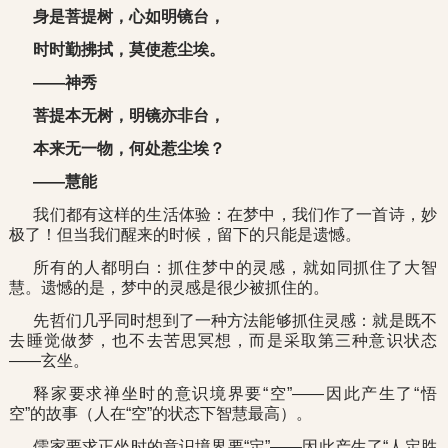
身是菩提树，心如明镜台，
时时勤拂拭，莫使惹尘埃。
——神秀
菩提本无树，明镜亦非台，
本来无一物，何处惹尘埃？
——慧能
我们都有这样的生活体验：在梦中，我们作了一首诗，妙
极了！但当我们醒来的时候，留下的只能是遗憾。
所有的人都明白：抓住梦中的灵感，就如同抓住了大智
慧。遗憾的是，梦中的灵感是很少被抓住的。
先哲们几乎同时想到了一种方法能够抓住灵感：就是既不
去睡觉做梦，也不去苦思冥想，而是采取第三种意识状态
——玄坐。
释家要求禅坐时的意识境界要“空”——因此产生了“悟
空”的故事（人在“空”的状态下智慧最高）。
儒家要求正坐时的意识境界要“定”——因此产生了“人定胜