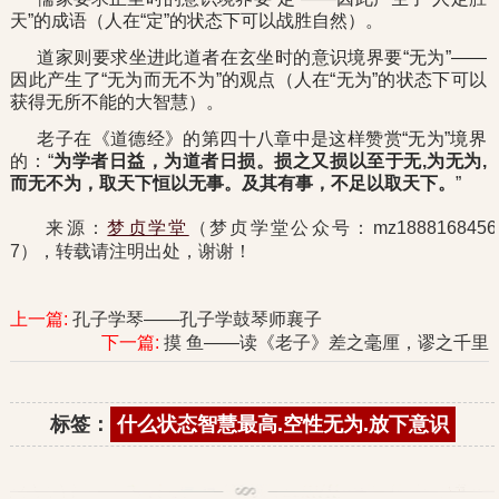
天”的成语（人在“定”的状态下可以战胜自然）。
道家则要求坐进此道者在玄坐时的意识境界要“无为”——
因此产生了“无为而无不为”的观点（人在“无为”的状态下可以
获得无所不能的大智慧）。
老子在《道德经》的第四十八章中是这样赞赏“无为”境界
的：“
为学者日益，为道者日损。损之又损以至于无,为无为,
而无不为，取天下恒以无事。及其有事，不足以取天下。
”
来源：
梦贞学堂
（梦贞学堂公众号：mz1888168456
7），转载请注明出处，谢谢！
上一篇:
孔子学琴——孔子学鼓琴师襄子
下一篇:
摸 鱼——读《老子》差之毫厘，谬之千里
标签：
什么状态智慧最高.空性无为.放下意识