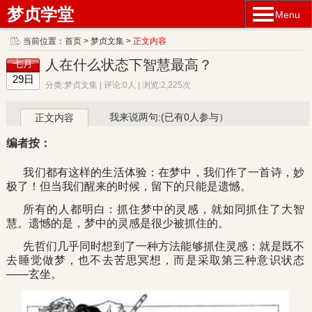
梦贞学堂
Menu
当前位置：
首页
>
梦贞文集
>
正文内容
人在什么状态下智慧最高？
七月
29日
分类:梦贞文集 | 评论:0人 | 浏览:2,225次
我来说两句:(已有0人参与）
正文内容
编者按：
我们都有这样的生活体验：在梦中，我们作了一首诗，妙
极了！但当我们醒来的时候，留下的只能是遗憾。
所有的人都明白：抓住梦中的灵感，就如同抓住了大智
慧。遗憾的是，梦中的灵感是很少被抓住的。
先哲们几乎同时想到了一种方法能够抓住灵感：就是既不
去睡觉做梦，也不去苦思冥想，而是采取第三种意识状态
——玄坐。