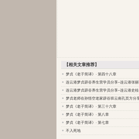
【相关文章推荐】
梦贞《老子简译》· 第四十八章
连云港梦贞辟谷养生营学员分享–连云港张丽
连云港梦贞辟谷养生营学员分享–连云港史桂
梦贞老师在孙悟空老家辟谷班云南孔页方分
梦贞《老子简译》· 第三十六章
梦贞《老子简译》· 第八章
梦贞《老子简译》· 第七章
不入死地