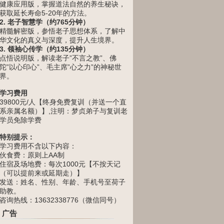
健康应用版，掌握道法自然的养生秘诀，
获取延长寿命5-20年的方法。
2. 老子智慧学（约765分钟）
精髓解密版，参悟老子思想体系，了解中
华文化的真义与深度，提升人生境界。
3. 领袖心传学（约135分钟）
点悟说明版，解读老子”不言之教”、佛
陀”以心印心”、毛主席”心之力”的神秘世
界。
学习费用
39800元/人【终身免费复训（并送一个直
系亲属名额）】,注明：梦贞弟子与复训老
学员免除学费
特别提示：
学习费用不含以下内容：
伙食费：原则上AA制
住宿及场地费：每次1000元【不按天记
（可以提前来或延期走）】
发送：姓名、性别、年龄、手机号至荷子
助教。
咨询热线：13632338776（微信同号）
广告