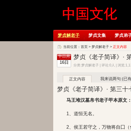
梦贞解老子
梦贞文集
梦贞弟
当前位置：
首页
>
梦贞解老子
>
正文内容
梦贞《老子简译》· 
十二月
16日
分类:梦贞解老子 | 评论:0人 | 浏览:1
我来说两句:(已
正文内容
梦贞《老子简译》· 第三十
马王堆汉墓帛书老子甲本原文
1、道恒无名。
2、侯王若守之，万物将自囗（