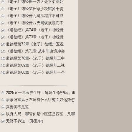
《老子》德经卌一强大处下柔弱处
《老子》德经第卌减少税赋贤于贵
《老子》德经卅九司法程序不可或
《老子》德经卅八天网恢恢疏而不
《道德经》第74章《老子》德经卅
《道德经》第73章《老子》德经卅
道德经第72章《老子》德经卅五说
《道德经》第71章 从中印边境冲突
道德经第70章-《老子》德经卅三中
道德经第69章 《老子》德经卅二视
道德经第68章 《老子》德经卅一圣
2025五一易医养生课：解码生命密码，重
塑健康人生
居家卧室风水布局有什么讲究？好运势怎
么布置？床怎么摆放？
真善美不是道
以身入局，哪管你是中医还是西医，又哪
管你是主动还是被动（孙宝华）
无财不养道 （孙宝华）