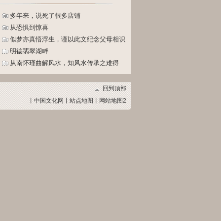
多年来，说死了很多店铺
从恐惧到惊喜
似梦亦真悟浮生，谨以此文纪念父母相识
56周年及梦贞开悟28周年
明德翡翠湖畔
从南怀瑾曲解风水，知风水传承之难得
回到顶部
丨
中国文化网
丨
站点地图
丨
网站地图2