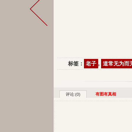
标签：
老子
,
道常无为而
有图有真相
评论:(0)