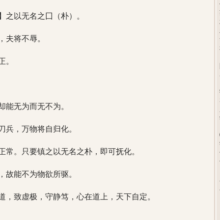
】之以无名之囗（朴）。
，夫将不辱。
正。
却能无为而无不为。
刀兵，万物将自归化。
正常。只要镇之以无名之朴，即可抚化。
，故能不为物欲所驱。
归道，致虚极，守静笃，心在道上，天下自定。