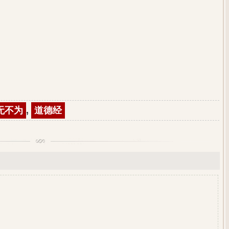
无不为
,
道德经