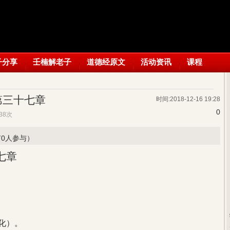
子分享
壬楠解老子
道德经原文
活动资讯
课程
第三十七章
时间:2018-12-16 19:28
0
,138次
有0人参与）
七章
：
化）。