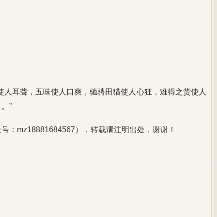
使人耳聋，五味使人口爽，驰骋田猎使人心狂，难得之货使人
。”
：mz18881684567），转载请注明出处，谢谢！