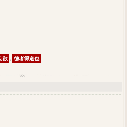
妄欲
,
德者得道也