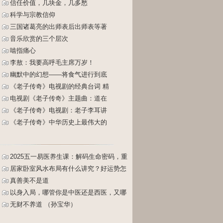
信任价值，几块金，几多愁
科学与宗教信仰
三国诸葛亮的出师表后出师表等著
音乐欣赏的三个层次
啮指痛心
李敖：我要高呼毛主席万岁！
幽默中的幻想——将食气进行到底
《老子传奇》电视剧的经典台词 精
电视剧《老子传奇》主题曲：道在
《老子传奇》电视剧：老子李耳讲
《老子传奇》中华历史上最伟大的
2025五一易医养生课：解码生命密码，重
塑健康人生
居家卧室风水布局有什么讲究？好运势怎
么布置？床怎么摆放？
真善美不是道
以身入局，哪管你是中医还是西医，又哪
管你是主动还是被动（孙宝华）
无财不养道 （孙宝华）