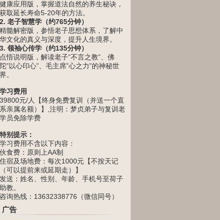
健康应用版，掌握道法自然的养生秘诀，
获取延长寿命5-20年的方法。
2. 老子智慧学（约765分钟）
精髓解密版，参悟老子思想体系，了解中
华文化的真义与深度，提升人生境界。
3. 领袖心传学（约135分钟）
点悟说明版，解读老子”不言之教”、佛
陀”以心印心”、毛主席”心之力”的神秘世
界。
学习费用
39800元/人【终身免费复训（并送一个直
系亲属名额）】,注明：梦贞弟子与复训老
学员免除学费
特别提示：
学习费用不含以下内容：
伙食费：原则上AA制
住宿及场地费：每次1000元【不按天记
（可以提前来或延期走）】
发送：姓名、性别、年龄、手机号至荷子
助教。
咨询热线：13632338776（微信同号）
广告