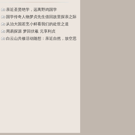
亲近圣贤绝学，远离野鸡国学
国学传奇人物梦贞先生借回故里探亲之际
将应邀做客樱桃谷与家乡企业家交流《领
从治大国若烹小鲜看我们的处世之道
袖心传学》暨《经济产业资本创新峰会》
周易探源 梦回伏羲 元享利贞
论坛
白云山共修活动随想：亲近自然，放空思
想