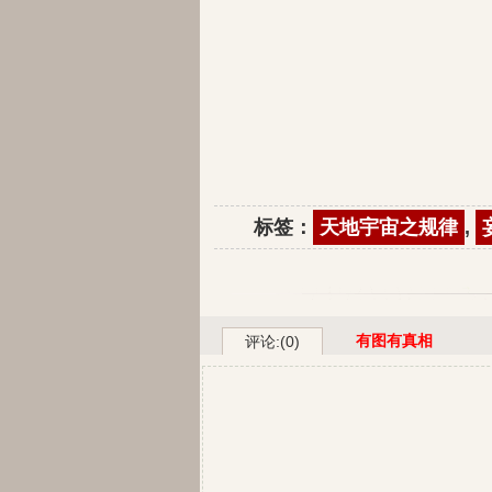
标签：
天地宇宙之规律
,
有图有真相
评论:(0)