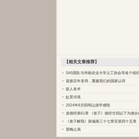
【相关文章推荐】
SA5团队与华南农业大学义工协会等各个组
迎接百年变局，重建我们的国家认同
驭人有术
缸景河境
2024年8月阳明山游学感悟
道德经第61章 《老子》德经廿四以下为德合
《老子解我》新编第三十七章至第四十五章
望梅止渴