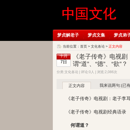
梦贞解老子
梦贞文集
梦贞弟
当前位置：
首页
>
文化各论
>
正文内容
《老子传奇》电视剧
十月
7日
谓“道”、“德”、“欲”？
分类:文化各论 | 评论:0人 | 浏览:2,086次
我来说两句:(已
正文内容
《老子传奇》电视剧：老子李耳讲解
《老子传奇》电视剧经典语录
何谓道？