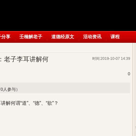
子分享
壬楠解老子
道德经原文
活动资讯
课程
：老子李耳讲解何
时间:2019-10-07 14:39
0
有0人参与）
何谓“道”、“德”、“欲”？