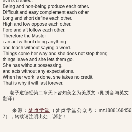
evil is created.
Being and non-being produce each other.
Difficult and easy complement each other.
Long and short define each other.
High and low oppose each other.
Fore and aft follow each other.
Therefore the Master
can act without doing anything
and teach without saying a word.
Things come her way and she does not stop them;
things leave and she lets them go.
She has without possessing,
and acts without any expectations.
When her work is done, she takes no credit.
That is why it will last forever.
老子道德经第二章天下皆知美之为美原文（附拼音与英文
翻译）
来源：
梦贞学堂
（梦贞学堂公众号：mz1888168456
7），转载请注明出处，谢谢！