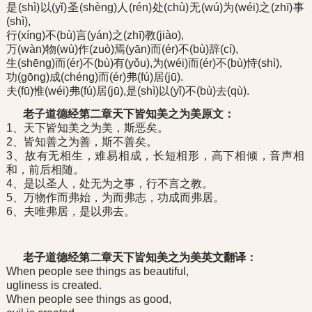
是(shì)以(yǐ)圣(shèng)人(rén)处(chù)无(wú)为(wéi)之(zhī)事
(shì),
行(xíng)不(bù)言(yán)之(zhī)教(jiào),
万(wàn)物(wù)作(zuò)焉(yān)而(ér)不(bù)辞(cí),
生(shēng)而(ér)不(bù)有(yǒu),为(wéi)而(ér)不(bù)恃(shì),
功(gōng)成(chéng)而(ér)弗(fú)居(jū).
夫(fū)惟(wéi)弗(fú)居(jū),是(shì)以(yǐ)不(bù)去(qù).
老子道德经第二章天下皆知美之为美原文：
1、天下皆知美之为美，斯恶矣。
2、皆知善之为善，斯不善矣。
3、故有无相生，难易相成，长短相形，高下相倾，音声相
和，前后相随。
4、是以圣人，处无为之事，行不言之教。
5、万物作而弗始，为而弗志，功成而弗居。
6、夫唯弗居，是以弗去。
老子道德经第二章天下皆知美之为美英文翻译：
When people see things as beautiful,
ugliness is created.
When people see things as good,