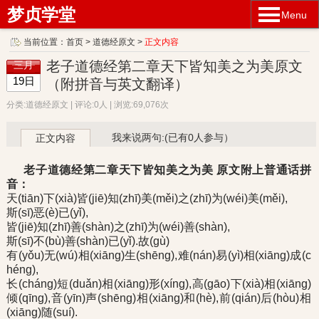
梦贞学堂
Menu
当前位置：
首页
>
道德经原文
>
正文内容
老子道德经第二章天下皆知美之为美原文
三月
19日
（附拼音与英文翻译）
分类:道德经原文 | 评论:0人 | 浏览:69,076次
我来说两句:(已有0人参与）
正文内容
老子道德经第二章天下皆知美之为美 原文附上普通话拼
音：
天(tiān)下(xià)皆(jiē)知(zhī)美(měi)之(zhī)为(wéi)美(měi),
斯(sī)恶(è)已(yǐ),
皆(jiē)知(zhī)善(shàn)之(zhī)为(wéi)善(shàn),
斯(sī)不(bù)善(shàn)已(yǐ).故(gù)
有(yǒu)无(wú)相(xiāng)生(shēng),难(nán)易(yì)相(xiāng)成(c
héng),
长(cháng)短(duǎn)相(xiāng)形(xíng),高(gāo)下(xià)相(xiāng)
倾(qīng),音(yīn)声(shēng)相(xiāng)和(hè),前(qián)后(hòu)相
(xiāng)随(suí).