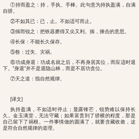
①持而盈之：持，手执、手棒。此句意为持执盈满，自满
自骄。
②不如其已：已，止。不如适可而止。
③揣而锐之：把铁器磨得又尖又利。揣，捶击的意思。
④长保：不能长久保存。
⑤咎：过失、灾祸。
⑥功成身退：功成名就之后，不再身居其位，而应适时退
下。”身退”并不是退隐山林，而是不居功贪位。
⑦天之道：指自然规律。
[译文]
执持盈满，不如适时停止；显露锋芒，锐势难以保持长
久。金玉满堂，无法守藏；如果富贵到了骄横的程度，那是
自己留下了祸根。一件事情做的圆满了，就要含藏收敛，这
是符合自然规律的道理。