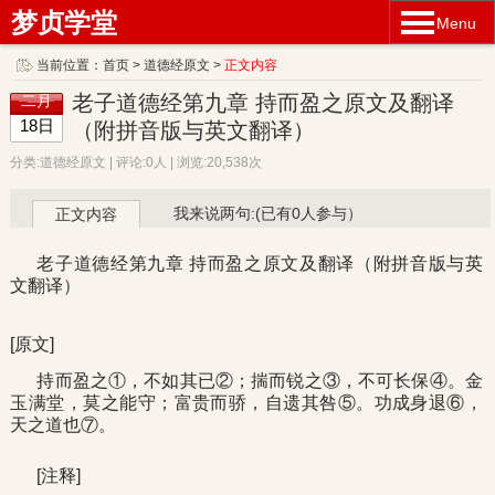
梦贞学堂
Menu
当前位置：
首页
>
道德经原文
>
正文内容
老子道德经第九章 持而盈之原文及翻译
二月
18日
（附拼音版与英文翻译）
分类:道德经原文 | 评论:0人 | 浏览:20,538次
我来说两句:(已有0人参与）
正文内容
老子道德经第九章 持而盈之原文及翻译（附拼音版与英
文翻译）
[原文]
持而盈之①，不如其已②；揣而锐之③，不可长保④。金
玉满堂，莫之能守；富贵而骄，自遗其咎⑤。功成身退⑥，
天之道也⑦。
[注释]