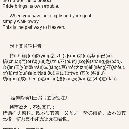
the harder it is to protect.
Pride brings its own trouble.
When you have accomplished your goal
simply walk away.
This is the pathway to Heaven.
附上普通话拼音：
持(chí)而(ér)盈(yíng)之(zhī),不(bù)如(rú)其(qí)已(yǐ).
揣(chuāi)而(ér)锐(ruì)之(zhī),不(bù)可(kě)长(zhǎng)保(bǎo).
金(jīn)玉(yù)满(mǎn)堂(táng),莫(mò)之(zhī)能(néng)守(shǒu).
富(fù)贵(guì)而(ér)骄(jiāo),自(zì)遗(wèi)其(qí)咎(jiù).
功(gōng)成(chéng)名(míng)遂(suì),天(tiān)之(zhī)道(dào).
[延伸阅读1]王弼《道德经注》
持而盈之，不如其已；
持谓不失德也。既不失其德，又盈之，势必倾危。故不如其
已者，谓乃更不如无德无功者也。