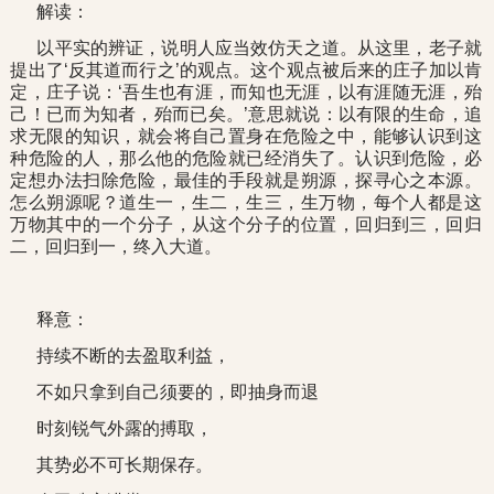
解读：
以平实的辨证，说明人应当效仿天之道。从这里，老子就
提出了‘反其道而行之’的观点。这个观点被后来的庄子加以肯
定，庄子说：‘吾生也有涯，而知也无涯，以有涯随无涯，殆
己！已而为知者，殆而已矣。’意思就说：以有限的生命，追
求无限的知识，就会将自己置身在危险之中，能够认识到这
种危险的人，那么他的危险就已经消失了。认识到危险，必
定想办法扫除危险，最佳的手段就是朔源，探寻心之本源。
怎么朔源呢？道生一，生二，生三，生万物，每个人都是这
万物其中的一个分子，从这个分子的位置，回归到三，回归
二，回归到一，终入大道。
释意：
持续不断的去盈取利益，
不如只拿到自己须要的，即抽身而退
时刻锐气外露的搏取，
其势必不可长期保存。