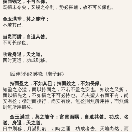
揣而锐之，不可长保。
既揣末令尖，又锐之令利，势必摧衄，故不可长保也。
金玉满堂，莫之能守；
不若其已。
当贵而骄，自遗其咎。
不可长保也。
功遂身退，天之道。
四时更运，功成则移。
[延伸阅读2]苏辙《老子解》
持而盈之，不如其已；揣而銳之，不如長保。
知盈之必溢，而以持固之，不若不盈之安也。知銳之又折，
而以揣先之，不如揣之不可必恃也。若夫聖人有而不有，尚
安有盈；循理而後行，尚安有銳。無盈則無所用持，而無銳
則無所用揣矣。
金玉滿堂，莫之能守；富貴而驕，自遺其咎。功成、名
遂、身退，天之道。
日中則移，月滿則虧，四時之運，功成者去。天地尚然，而