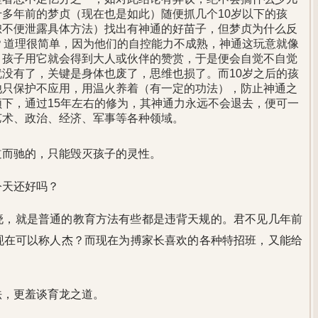
多年前的梦贞（现在也是如此）随便抓几个10岁以下的孩
恕不便泄露具体方法）找出有神通的好苗子，但梦贞为什么反
？道理很简单，因为他们的自控能力不成熟，神通这玩意就像
。孩子用它就会得到大人或伙伴的赞赏，于是便会自觉不自觉
没有了，关键是身体也废了，思维也损了。而10岁之后的孩
他只保护不应用，用温火养着（有一定的功法），防止神通之
下，通过15年左右的修为，其神通力永远不会退去，便可一
艺术、政治、经济、军事等各种领域。
道而驰的，只能毁灭孩子的灵性。
今天还好吗？
晓，就是普通的教育方法有些都是违背天规的。君不见几年前
现在可以称人杰？而现在为搏家长喜欢的各种特招班，又能给
法，更羞谈育龙之道。