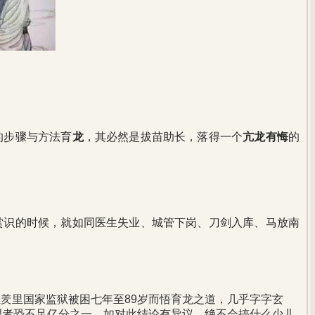
的步骤与方法育
龙
，其必然是拔苗助长，落得一个
亢龙有悔
的
赏识的时候，就如同医生失业、城管下岗、刀剑入库、马放南
在羑里国家监狱被困七年至89岁而悟育龙之道，几乎字字玄
理者恐不足亿分之一，如对此结论有异议，绝不会搞什么少儿