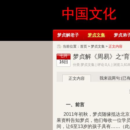
梦贞解老子
梦贞文集
梦贞弟
当前位置：
首页
>
梦贞文集
>
正文内容
梦贞解《周易》之“育
七月
16日
分类:梦贞文集 | 评论:0人 | 浏览:1,6
我来说两句:(已
正文内容
一、前言
2011年初秋，梦贞随缘抵达北
果资料告知梦贞，他们每收一位学
间，让6至13岁的孩子具有……（