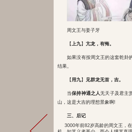
周文王与姜子牙
【
上九
】
亢龙，有悔。
如果没有按周文王的这套乾卦
结果。
【
用九
】
见群龙无首，吉。
当
保持神通之人
无天子及君主
山，这是大吉的理想景象啊!
三、后记
3000年前82岁高龄的周文王，
机，知其义者甚少。而今人懂其真