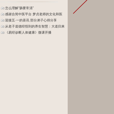
怎么理解“肠要常清”
感谢合简中医平台 梦贞老师的文化和医
道值得我跟随
迎接五·一的喜讯 部分弟子心得分享
从老子道德经悟到的养生智慧：大道归来
不见山（一）
《易经诊断人体健康》微课开播