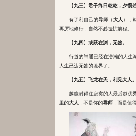
【
九三
】
君子终日乾乾，夕惕
有了利自己的导师（
大人
），
再厉地修行，自然不必担忧前程。
【
九四
】
或跃在渊，无咎。
行道的神通已经在浩瀚的人生
人生已达无咎的境界了。
【
九五
】
飞龙在天，利见大人
越能耐得住寂寞的人最后越优秀
里的
大人
，不是你的
导师
，而是值