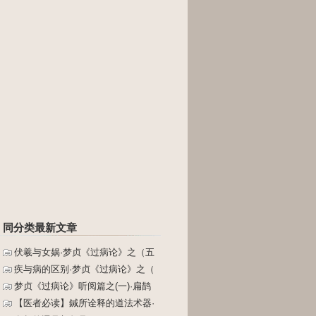
同分类最新文章
伏羲与女娲·梦贞《过病论》之（五
疾与病的区别·梦贞《过病论》之（
梦贞《过病论》听阅篇之(一)·扁鹊
【医者必读】鍼所诠释的道法术器·