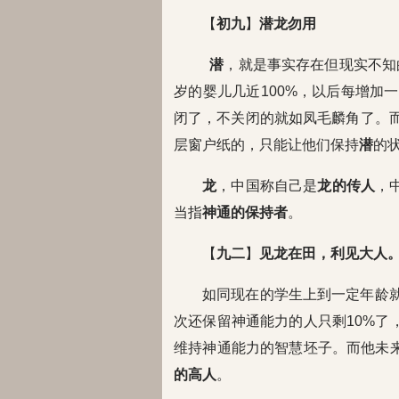
【
初九
】
潜龙勿用
潜
，就是事实存在但现实不知
岁的婴儿几近100%，以后每增加一
闭了，不关闭的就如凤毛麟角了。而
层窗户纸的，只能让他们保持
潜
的
龙
，中国称自己是
龙的传人
，
当指
神通的保持者
。
【
九二
】
见龙在田，利见大人
如同现在的学生上到一定年龄就
次还保留神通能力的人只剩10%了
维持神通能力的智慧坯子。而他未
的高人
。