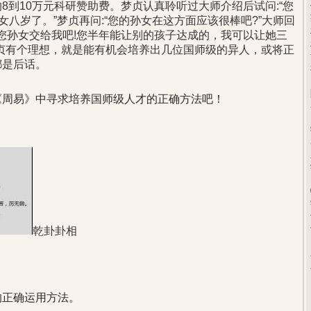
8到10万元科研赞助费。梦贞认真聆听过大师介绍后试问:“您
女八岁了。”梦贞再问:“您的孙女在这方面应该很棒吧?”大师回
“把您孙女交给我吧!您半年能让别的孩子达成的，我可以让她三
贞有个理想，就是能有机会培养出几位国师级的异人，或将正
都是后话。
《周易》中寻求培养国师级人才的正确方法吧！
乾卦卦相
的正确运用方法。