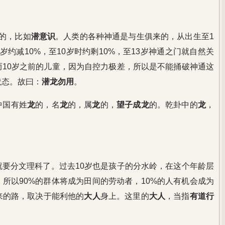
的，比如
潜意识
。人类的各种神通是与生俱来的，从出生至1
岁约减10%，至10岁时约剩10%，至13岁神通之门就自然关
10岁之前的儿童，因为自控力极差，所以是不能捅破神通这
状态。故曰：
潜龙勿用
。
中国有姓
龙
的，名
龙
的，属
龙
的，
望子成龙
的。乾卦中的
龙
，
。
要分文理科了。过去10岁也是孩子的分水岭，在这个年龄层
，所以90%的群体将成为田间的劳动者，10%的人有机会成为
来的路，取决于能利他的
大人
身上。这里的
大人
，当指
有道行