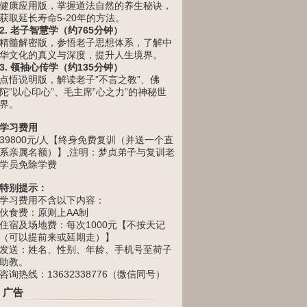
健康应用版，掌握道法自然的养生秘诀，
获取延长寿命5-20年的方法。
2. 老子智慧学（约765分钟）
精髓解密版，参悟老子思想体系，了解中
华文化的真义与深度，提升人生境界。
3. 领袖心传学（约135分钟）
点悟说明版，解读老子”不言之教”、佛
陀”以心印心”、毛主席”心之力”的神秘世
界。
学习费用
39800元/人【终身免费复训（并送一个直
系亲属名额）】,注明：梦贞弟子与复训老
学员免除学费
特别提示：
学习费用不含以下内容：
伙食费：原则上AA制
住宿及场地费：每次1000元【不按天记
（可以提前来或延期走）】
发送：姓名、性别、年龄、手机号至荷子
助教。
咨询热线：13632338776（微信同号）
广告