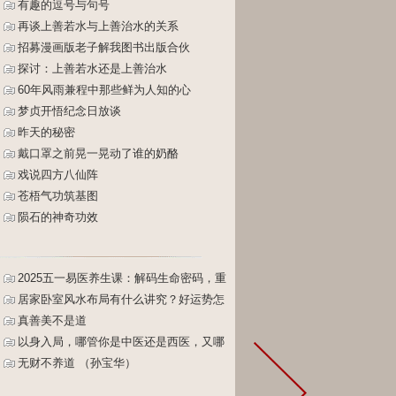
有趣的逗号与句号
再谈上善若水与上善治水的关系
招募漫画版老子解我图书出版合伙
探讨：上善若水还是上善治水
60年风雨兼程中那些鲜为人知的心
梦贞开悟纪念日放谈
昨天的秘密
戴口罩之前晃一晃动了谁的奶酪
戏说四方八仙阵
苍梧气功筑基图
陨石的神奇功效
2025五一易医养生课：解码生命密码，重
塑健康人生
居家卧室风水布局有什么讲究？好运势怎
么布置？床怎么摆放？
真善美不是道
以身入局，哪管你是中医还是西医，又哪
管你是主动还是被动（孙宝华）
无财不养道 （孙宝华）