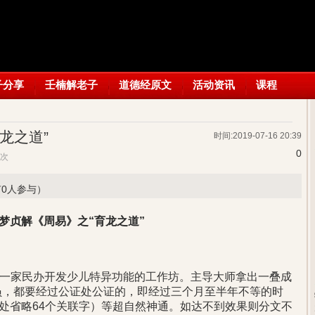
子分享
壬楠解老子
道德经原文
活动资讯
课程
龙之道”
时间:2019-07-16 20:39
0
18次
有0人参与）
梦贞解《周易》之“育龙之道”
京一家民办开发少儿特异功能的工作坊。主导大师拿出一叠成
员，都要经过公证处公证的，即经过三个月至半年不等的时
此处省略64个关联字）等超自然神通。如达不到效果则分文不