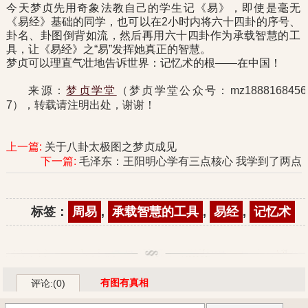
今天梦贞先用奇象法教自己的学生记《易》，即使是毫无
《易经》基础的同学，也可以在2小时内将六十四卦的序号、
卦名、卦图倒背如流，然后再用六十四卦作为承载智慧的工
具，让《易经》之“易”发挥她真正的智慧。
梦贞可以理直气壮地告诉世界：记忆术的根——在中国！
来源：
梦贞学堂
（梦贞学堂公众号：mz1888168456
7），转载请注明出处，谢谢！
上一篇:
关于八卦太极图之梦贞成见
下一篇:
毛泽东：王阳明心学有三点核心 我学到了两点
标签：
周易
,
承载智慧的工具
,
易经
,
记忆术
有图有真相
评论:(0)