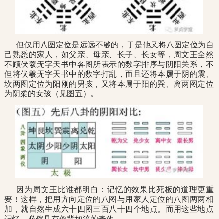
但仅用八图定位是远远不够的，于是他又将八图定位为自
己熟悉的家人，如父亲、母亲、长子、长女等，周文王全然
不顾伏羲无字天书中各图所表示的数字排序与阴阳关系，不
但将伏羲无字天书中的数字打乱，而且还将本属于阴的震、
坎两图定位为阳刚的男孩，又将本属于阳的巽、离两图定位
为阴柔的女孩（见图五）。
因为周文王比谁都明白：记忆的效果比死板的道理更重
要！这样，把用方向定位的八图与用家人定位的八图两两相
加，就自然生成六十四图三百八十四个地点。而用这些地点
记忆，必然具有倒背如流的奇效。