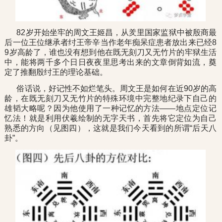
82岁开始坐牢的周文王姬昌，从羑里国家监狱中被殷商最
后一位王位继承者纣王帝辛当作老年痴呆症患者放出来已经8
9岁高龄了，谁也没有想到他在既无刻刀又无竹片的牢狱生活
中，能将两千多个日日夜夜里思考出来的文章倒背如流，奠
定了推翻殷纣王的理论基础。
俗话说，好记性不如烂笔头。周文王是如何在近90岁的高
龄，在既无刻刀又无竹片的特殊环境中完整地纪录下自己的
雄韬大略呢？因为他使用了一种记忆的方法——地点定位记
忆法！就是利用伏羲绘制的无字天书，首先将它定位为自己
熟悉的方向（见图四），这就是我们今天看到的所谓“后天八
卦”。