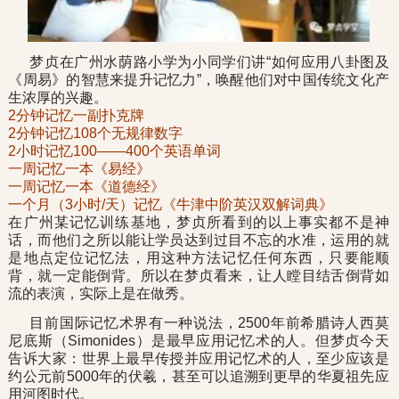
梦贞在广州水荫路小学为小同学们讲“如何应用八卦图及
《周易》的智慧来提升记忆力”，唤醒他们对中国传统文化产
生浓厚的兴趣。
2分钟记忆一副扑克牌
2分钟记忆108个无规律数字
2小时记忆100——400个英语单词
一周记忆一本《易经》
一周记忆一本《道德经》
一个月（3小时/天）记忆《牛津中阶英汉双解词典》
在广州某记忆训练基地，梦贞所看到的以上事实都不是神
话，而他们之所以能让学员达到过目不忘的水准，运用的就
是地点定位记忆法，用这种方法记忆任何东西，只要能顺
背，就一定能倒背。所以在梦贞看来，让人瞠目结舌倒背如
流的表演，实际上是在做秀。
目前国际记忆术界有一种说法，2500年前希腊诗人西莫
尼底斯（Simonides）是最早应用记忆术的人。但梦贞今天
告诉大家：世界上最早传授并应用记忆术的人，至少应该是
约公元前5000年的伏羲，甚至可以追溯到更早的华夏祖先应
用河图时代。