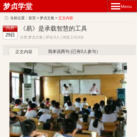
梦贞学堂
Menu
当前位置：
首页
>
梦贞文集
>
正文内容
《易》是承载智慧的工具
六月
29日
分类:梦贞文集 | 评论:0人 | 浏览:2,014次
我来说两句:(已有0人参与）
正文内容