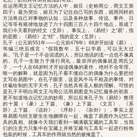
在运用周文王记忆方法的人中，姬旦（史称周公，周文王第
四子）最为突出，姬旦为了记住自己写的东西，就用同样的
方法将自己对事物的认知，以及各种故事、传说、事件、日
记等等有规律地放进了六十四图三百八十四个地点，形成了
我们今天看到的经文（爻辞）。事实上，《易经》之“易”，指
的是图；《易经》之“经”，指的是文（爻辞）。
孔子（公元前551年——公元前479年）68岁开始读《易》，
韦编三绝后感言：“假我数年，五十以学易，可以无大过
矣。”孔子是一个不会说谎的人，所以他说的谎一点也不像真
的。孔子一生致力于推行周礼，最崇拜的偶像就是周氏父
子，一个人在68岁时才开始读偶像的著作，绝对不合常理。
唯一的解释，就是因为孔子看不懂自己的偶像为什么要把经
文写在易图中，在孔子眼里，这是风牛马不相及的事情。对
伏羲绘制的无字天书，孔子当然具有圣人般的理解。可惜的
是孔子不明白周文王与周公活用易图是为记忆服务的初衷，
更不知道地点记忆法的妙用。所以后来孔子为《易经》整理
的十翼（《彖》上下篇、《象》上下篇、《文言》、《系
辞》上下篇、《说卦》、《序卦》、《杂卦》），事实上是
将易图与经文硬生生地捆绑在一起，掩盖了易图作为记忆工
具的真相。就像今天我们看到一辆满载宝藏的工具车，当我
们的注意力只集中在宝藏上并将宝藏与工具车一起进行粉饰
包装的时候，工具车的作用就当然的被掩盖了。