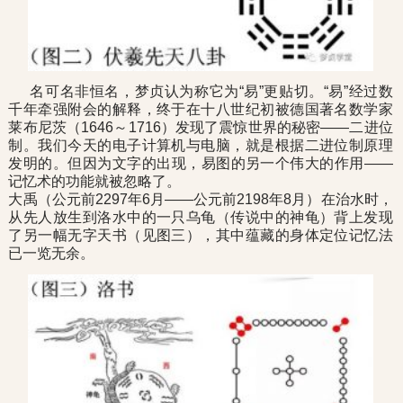
名可名非恒名，梦贞认为称它为“易”更贴切。“易”经过数
千年牵强附会的解释，终于在十八世纪初被德国著名数学家
莱布尼茨（1646～1716）发现了震惊世界的秘密——二进位
制。我们今天的电子计算机与电脑，就是根据二进位制原理
发明的。但因为文字的出现，易图的另一个伟大的作用——
记忆术的功能就被忽略了。
大禹（公元前2297年6月——公元前2198年8月）在治水时，
从先人放生到洛水中的一只乌龟（传说中的神龟）背上发现
了另一幅无字天书（见图三），其中蕴藏的身体定位记忆法
已一览无余。