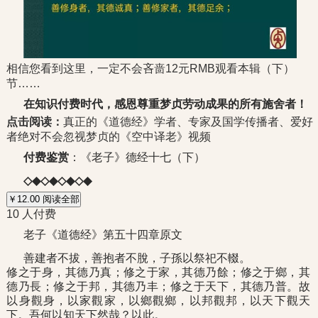
相信您看到这里，一定不会吝啬12元RMB观看本辑（下）
节……
在知识付费时代，
感恩尊重梦贞劳动成果的所有施舍者！
点击阅读：
真正的《道德经》学者、专家及国学传播者、爱好
者绝对不会忽视梦贞的《空中译老》视频
付费鉴赏
：《老子》德经十七（下）
◇◆◇◆◇◆◇◆
￥12.00
阅读全部
10 人付费
老子《道德经》第五十四章原文
善建者不拔，善抱者不脫，子孫以祭祀不輟。
修之于身，其德乃真；修之于家，其德乃餘；修之于鄉，其
德乃長；修之于邦，其德乃丰；修之于天下，其德乃普。故
以身觀身，以家觀家，以鄉觀鄉，以邦觀邦，以天下觀天
下。吾何以知天下然哉？以此。