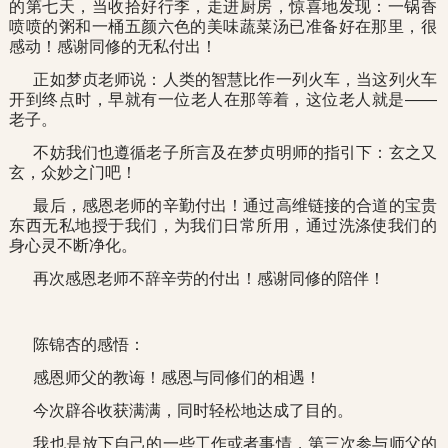
的第七天，当收拾好行李，走进厨房，惊喜地发现：一锅香
喷喷的粥和一桶五颜六色的美味蔬菜汤已准备好在那里，很
感动！感谢同修的无私付出！
正如梦贞老师说：人类的智慧比作一列火车，当这列火车
开到终点时，早就有一位老人在那等着，这位老人就是——
老子。
不妨我们也遵循老子所言及在梦贞明师的指引下：玄之又
玄，众妙之门吧！
最后，感恩老师的辛勤付出！通过高维链接的合道的宝贵
东西无私地授于我们，为我们日常所用，通过洗涤使我们的
身心灵不断净化。
再次感恩老师不辞辛劳的付出！感谢同修的陪伴！
陈锦杏的感悟：
感恩师父的教诲！感恩与同修们的相遇！
今次辟谷收获满满，同时轻松地达成了目的。
我也是放下自己的一些工作或者事情，第三次参与师父的