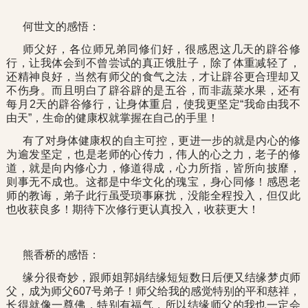
何世文的感悟：
师父好，各位师兄弟同修们好，很感恩这几天的辟谷修
行，让我体会到不曾尝试的真正饿肚子，除了体重减轻了，
还精神良好，当然有师父的食气之法，才让辟谷更合理却又
不伤身。而且明白了辟谷辟的是五谷，而非蔬菜水果，还有
每月2天的辟谷修行，让身体重启，使我更坚定“我命由我不
由天”，生命的健康权就掌握在自己的手里！
有了对身体健康权的自主可控，更进一步的就是内心的修
为逾发坚定，也是老师的心传力，伟人的心之力，老子的修
道，就是向内修心力，修道得成，心力所指，皆所向披靡，
则事无不成也。这都是中华文化的瑰宝，身心同修！感恩老
师的教诲，弟子此行虽受琐事麻扰，没能全程投入，但仅此
也收获良多！期待下次修行更认真投入，收获更大！
熊香桥的感悟：
缘分很奇妙，跟师姐郭娟结缘短短数日后便又结缘梦贞师
父，成为师父607号弟子！师父给我的感觉特别的平和慈祥，
长得就像一尊佛，特别有福气，所以结缘师父的我也一定会