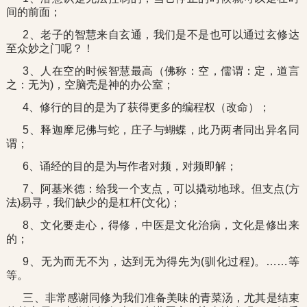
间的前面；
2、老子的智慧来自玄通，我们是不是也可以通过玄修达
至众妙之门呢？！
3、人在空的时候智慧最高（佛称：空，儒谓：定，道言
之：无为)，空脑壳是神的办公室；
4、修行的目的是为了获得更多的编程权（改命）；
5、释迦摩尼佛与蛇，庄子与蝴蝶，此乃两者同出异名同
谓；
6、诵经的目的是为与作者对频，对频即解；
7、阿基米德：给我一个支点，可以撬动地球。但支点(方
法)易寻，我们缺少的是杠杆(文化)；
8、文化要走心，得修，中医是文化治病，文化是修出来
的；
9、无为而无不为，达到无为得先为(驯化过程)。……等
等。
三、非常感谢同修为我们准备美味的青菜汤，尤其是结束