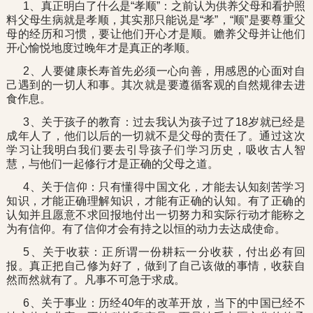
1、真正明白了什么是“孝顺”：之前认为供养父母和看护照
料父母生病就是孝顺，其实那只能说是“孝”，“顺”是要尊重父
母的经历和习惯，要让他们开心才是顺。赡养父母并让他们
开心愉悦地度过晚年才是真正的孝顺。
2、人要健康长寿首先必须一心向善，用感恩的心面对自
己遇到的一切人和事。其次就是要遵循客观的自然规律去进
食作息。
3、关于孩子的教育：过去我认为孩子过了18岁就已经是
成年人了，他们以后的一切就不是父母的责任了。通过这次
学习让我明白我们要去引导孩子们学习历史，吸收古人智
慧，与他们一起修行才是正确的父母之道。
4、关于信仰：只有懂得中国文化，才能去认知刻苦学习
知识，才能正确理解知识，才能有正确的认知。有了正确的
认知并且愿意不求回报地付出一切努力和实际行动才能称之
为有信仰。有了信仰才会有持之以恒的动力去达成使命。
5、关于收获：正所谓一份耕耘一分收获，付出必有回
报。真正把自己修为好了，做到了自己该做的事情，收获自
然而然就有了。凡事不可急于求成。
6、关于事业：历经40年的改革开放，当下的中国已经不