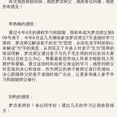
再次感恩师姐郭娟，感恩梦贞师父，感恩各位同修，感恩
所有遇见！
李艳梅的感悟：
通过今年4月的课程学习和跟随，我有幸成为梦贞师父第6
09号弟子，今年6月这几天继续参加梦贞师父7天道德经学习
课程，梦贞师父解读老子的无“为”思想，从祖先造字时的初心
来解读“为”字的寓意，从而匡正了许多人对老子“无为”境界的
错误理解，梦贞师父通过老子与孔子毛主席的对比告诉大家
只有以百姓之心为心，尊重最底层劳动人民者才能获得人民
拥护和爱戴。通过这段时间在师父身边的学习，感受到师父
对宏道的决心和使命，作为师父的弟子被师父道行所感动，
决心跟随师父把老子道德经推广出去，让更多有缘人参予学
习和跟随师父修行。
刘昀的感悟：
梦贞老师好！各位同学好！通过几天的学习让我收获很
大：