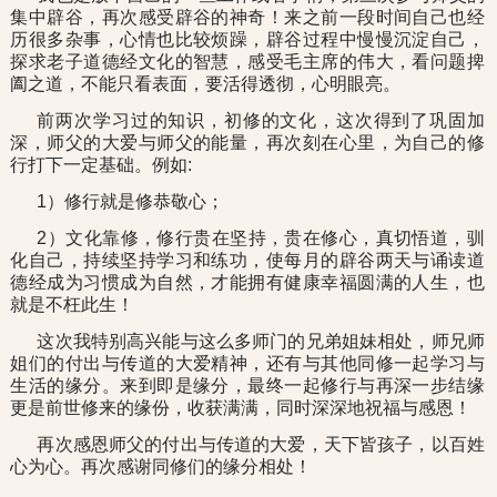
集中辟谷，再次感受辟谷的神奇！来之前一段时间自己也经
历很多杂事，心情也比较烦躁，辟谷过程中慢慢沉淀自己，
探求老子道德经文化的智慧，感受毛主席的伟大，看问题捭
阖之道，不能只看表面，要活得透彻，心明眼亮。
前两次学习过的知识，初修的文化，这次得到了巩固加
深，师父的大爱与师父的能量，再次刻在心里，为自己的修
行打下一定基础。例如:
1）修行就是修恭敬心；
2）文化靠修，修行贵在坚持，贵在修心，真切悟道，驯
化自己，持续坚持学习和练功，使每月的辟谷两天与诵读道
德经成为习惯成为自然，才能拥有健康幸福圆满的人生，也
就是不枉此生！
这次我特别高兴能与这么多师门的兄弟姐妹相处，师兄师
姐们的付出与传道的大爱精神，还有与其他同修一起学习与
生活的缘分。来到即是缘分，最终一起修行与再深一步结缘
更是前世修来的缘份，收获满满，同时深深地祝福与感恩！
再次感恩师父的付出与传道的大爱，天下皆孩子，以百姓
心为心。再次感谢同修们的缘分相处！