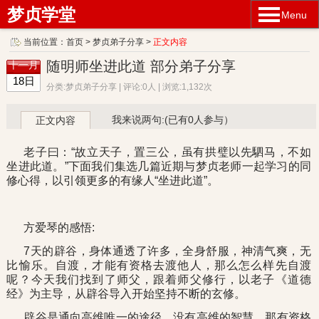
梦贞学堂
Menu
当前位置：
首页
>
梦贞弟子分享
>
正文内容
随明师坐进此道 部分弟子分享
十一月
18日
分类:梦贞弟子分享 | 评论:0人 | 浏览:1,132次
我来说两句:(已有0人参与）
正文内容
老子曰：“故立天子，置三公，虽有拱璧以先駟马，不如
坐进此道。”下面我们集选几篇近期与梦贞老师一起学习的同
修心得，以引领更多的有缘人“坐进此道”。
方爱琴的感悟:
7天的辟谷，身体通透了许多，全身舒服，神清气爽，无
比愉乐。自渡，才能有资格去渡他人，那么怎么样先自渡
呢？今天我们找到了师父，跟着师父修行，以老子《道德
经》为主导，从辟谷导入开始坚持不断的玄修。
辟谷是通向高维唯一的途径，没有高维的智慧，那有资格