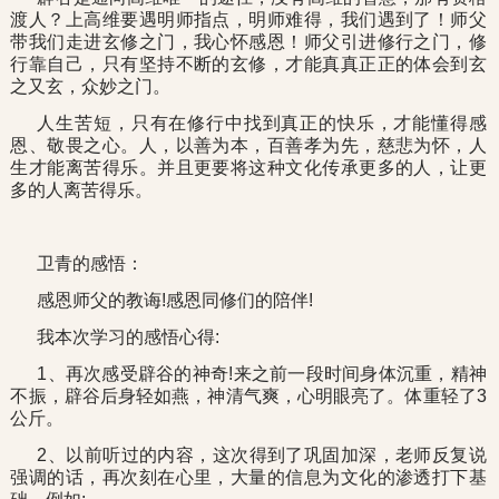
渡人？上高维要遇明师指点，明师难得，我们遇到了！师父
带我们走进玄修之门，我心怀感恩！师父引进修行之门，修
行靠自己，只有坚持不断的玄修，才能真真正正的体会到玄
之又玄，众妙之门。
人生苦短，只有在修行中找到真正的快乐，才能懂得感
恩、敬畏之心。人，以善为本，百善孝为先，慈悲为怀，人
生才能离苦得乐。并且更要将这种文化传承更多的人，让更
多的人离苦得乐。
卫青的感悟：
感恩师父的教诲!感恩同修们的陪伴!
我本次学习的感悟心得:
1、再次感受辟谷的神奇!来之前一段时间身体沉重，精神
不振，辟谷后身轻如燕，神清气爽，心明眼亮了。体重轻了3
公斤。
2、以前听过的内容，这次得到了巩固加深，老师反复说
强调的话，再次刻在心里，大量的信息为文化的渗透打下基