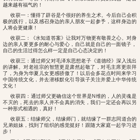
越来越有福气的！
收获一：懂得了辟谷是个很好的养生之术。今后自己会积
极的践行，以及感召身边的亲人朋友一起参予，这样身边的
人将会更健康！
收获二：《水知道答案》让我对万物更有敬畏之心。对身
边的亲人要更多的耐心与爱心，自己就是自己的一面镜子，
自己的生活过得怎么样一定是自己心态决定的！
收获三：通过师父对毛泽东思想老子《道德经》深入浅出
的讲解。对老祖宗的智慧更是肃然起敬了，对毛主席更崇拜
了，为身为华夏儿女更感骄傲了！以后会多花点时间来学习
中国传统文化，并去潜移默化引导孩子关注并爱上中华传统
文化！
收获四：通过师父更确信这个世界是N维的，人的灵魂是
不灭的，死去的亲人并不会真的消失，我们一定还会再以另
一种形式相遇的，真好！
收获五：结缘师父，结缘师门，就结缘了一群志同道合的
兄弟姐妹，找到了组织的感觉挺好！跟随大家庭一起学习进
步！