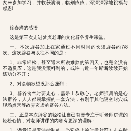
友来参加学习，并收获满满，临别依依，深深深深地祝福与
感恩!
徐春婵的感悟：
这是第三次走进梦贞老师的文化辟谷养生课堂。
一、本次辟谷加上在家通过不同时间的长短辟谷约7/8
次。这次辟谷与以往不同的是：
1、非常轻松，甚至通常所说难熬的第四天，也完全没有
不适反应，这是我没预料到的，或许与近一年断断续续开始
练功分不开；
2、对食物欲望没那么强烈；
3、辟谷食气时要走心，需带上恭敬心。老师强调的是心
法辟谷，人人都易掌握的一套方法，有别于其他隔空封穴或
现场点穴等故弄玄虚的辟谷方法。
二、正是本次辟谷的轻松让自己有更专注于听老师讲课的
轻松心情，对老师讲课的内容有更深的理解：
1、潜意识是无法控制的，当它停止的时候就可以走在时