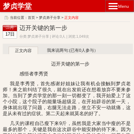
梦贞学堂
Menu
当前位置：
首页
>
梦贞弟子分享
>
正文内容
迈开关键的第一步
二月
17日
分类:梦贞弟子分享 | 评论:0人 | 浏览:1,049次
我来说两句:(已有0人参与）
正文内容
迈开关键的第一步
感悟者李秀贤
我是李秀贤，首先感谢好姐妹让我有机会接触到梦贞老
师！来之前纠结了很久，就在出发前还在想着放弃不要来参
加。当到了梦贞学堂的那一刻一切都变了，我开始爱上了这
个小院，这个院子的能量场超级足，在开始辟谷的第一天，
身体就出现了问题，右腿无法走路，坐立不安一动就痛，这
是从未有过的症状。第二天起来就莫名的好了。
几天的课程自己瘦下来9斤，虽然我是大家当中瘦的不是
最多的那个，关键是我在这次辟谷中能安静的待下来。因为