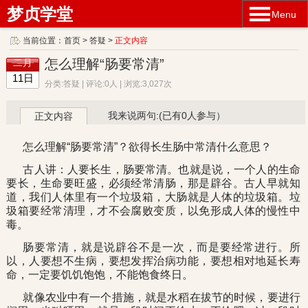
梦贞学堂
Menu
当前位置：
首页
>
答疑
>
正文内容
怎么理解“肠要常清”
二月
11日
分类:答疑 | 评论:0人 | 浏览:3,027次
我来说两句:(已有0人参与）
正文内容
怎么理解“肠要常清”？欲得长生肠中常清什么意思？
古人讲：人要长生，肠要常清。也就是说，一个人的生命
要长，生命要旺盛，必须经常清肠，那是辟谷。古人早就知
道，我们人体里有一个垃圾箱，大肠就是人体的垃圾箱。垃
圾箱要经常清理，才不会腐败变质，以免形成人体的慢性中
毒。
肠要常清，就是说辟谷不是一次，而是要经常进行。所
以，人要想不生病，要想发挥治病功能，要想相对地延长寿
命，一定要饥饥饱饱，不能饱食终日。
就像农业中有一个措施，就是水稻在拔节的时候，要进行