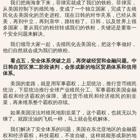
我们把南海拿下来，菲律宾就成了我们的铁粉。菲律宾，
从美国控制下的殖民地，变成了一个独立国家，完成了去殖
民化去美国化的历史进程。现在日韩的对华关系，已经从亲
美，再到中立，再到亲华，路转粉了。日韩，以及世界上很
多国家，要从我们的粉丝转成我们的铁粉，关键还是要靠一
个安全问题来解决。
我们领导大家一起，去殖民化去美国化，把这个事做好，
他们自然就会成为我们的铁粉。
看点五，安全体系突破之后，再突破经贸和金融问题。中
日韩自贸区第二阶段谈判，会形成新的地区贸易体系和信用
体系。
美国的套路，就是用军事霸权，上层统治，推行货币殖民
统治，下层统治推行全球产业殖民分工。军事霸权美国金融
霸权和经济霸权的保障。通过货币殖民和经济殖民的割韭
菜，再来维系整个霸权的存续。
如果美国没法对殖民地割韭菜了，这个霸权，也就无以为
继了。就跟没油的飞机一样，马上就会坠机解体。
我们解决了安全体系的问题，美国在东北亚地区的金融霸
权和经济霸权，科技霸权，不攻自破。这样就能形成新的地