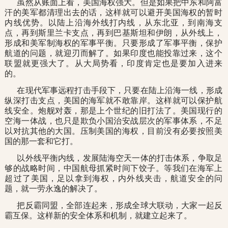
虽然从账面上看，美国海权强大。但是如果把中东和阿富
汗的美军都清理出去的话，这样就可以避开美国海权的暂时
内线优势。以陆上沿海外线打内线，从东北亚，到南海支
点，再到斯里兰卡支点，再到巴基斯坦和伊朗，从外线上，
形成和美军制海权的军事平衡。只要形成了军事平衡，保护
航道的问题，就迎刃而解了。如果印度也能投靠过来，这个
联盟就更强大了。从大局势看，印度肯定也是要加入进来
的。
在现代军事远程打击手段下，只要在陆上沿海一线，形成
纵深打击支点，美国的海军就不敢靠岸。这样就可以保护航
线安全。炮舰对轰，那是上个世纪的旧打法了。美国现行的
空海一体战，也只是欺负小国治安战层次的军事体系，不足
以对抗其他的大国。压制美国的海权，目前没有必要按照美
国的那一套和它打。
以外线平衡内线，发展陆海空天一体的打击体系，争取足
够的战略时间，中国航母抓紧时间下饺子。等我们在海军上
超过了美国，足以拿到海权，内外线夹击，航道安全的问
题，就一劳永逸的解决了。
把反霸同盟，全部连起来，形成全球大联动，大家一起反
霸互保。这样新的安全体系和机制，就建立起来了。