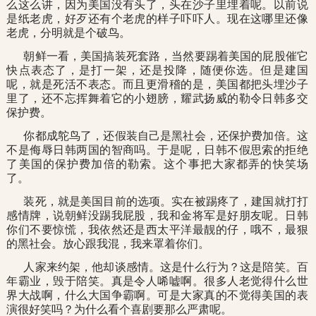
么这么讲，因为美国没有头了，头在沙子里埋着呢。以前说
是纸老虎，好歹还有个老虎的样子吓吓人。现在这哪里还像
老虎，分明就是个破鸟。
朝鲜一看，美国搞装死套路，当然要踢着美国的屁股催它
快点表态了，是打一架，还是投降，随便你选。但是建国
呢，就是死活不表态。而且更滑稽的是，美国都把头埋沙子
里了，还不忘挥舞着它的小翅膀，耀武扬威的勒令日韩多交
保护费。
你都成鸵鸟了，还假装自己是黑社会，还保护费加倍。这
不是侮辱日韩两国的智商吗。于是呢，日韩不假思索的拒绝
了美国的保护费加倍的勒索。这个事把大家都弄的快笑场
了。
装死，就是美国目前的选项。实在被踢疼了，建国就打打
感情牌，说朝鲜没踢我屁股，我和金将军是好朋友呢。日韩
你们不要惊慌，我依然还是西太平洋最靓的仔，哦不，最狠
的黑社会。放心跟我混，我来罩着你们。
人家来约架，他却谈感情。这是什么行为？这是陪笑。百
年霸业，毁于陪笑。真是令人唏嘘啊。很多人老觉得什么世
界大战啊，什么大国争霸啊。可是大家真的不觉得美国的表
演很好笑吗？为什么看个喜剧要那么严肃呢。