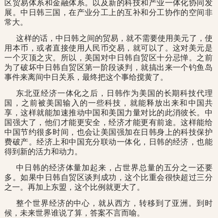
区贸易体系和金融体系。以及新的科技和产业一体化协同发
展。中日韩三国，在产业分工上的互补和分工协作的空间非
常大。
这样的话，中日韩之间的贸易，就不需要使用美元了，使
用本币，或者直接使用人民币交易，就可以了。这对美元是
一个灭顶之灾。所以，美国对中日韩自贸区十分忌惮。之前
为了破坏中日韩自贸区第一阶段谈判，就搞出来一个钓鱼岛
事件来离间中日关系，最终把这个事给搅黄了。
东北亚经济一体化之后，日韩作为美国的长期科技代理
国，之前被美国输入的一些科技，就能释放出来和中国共
享，这样就能加速推动中国和美国力量对比的此消彼长。中
国强大了，他们才能更安全，经济才能更有前途。这样能给
中国节约很多时间，也会让美国强加在日韩身上的科技保护
费破产。经济上和中国充分联动一体化，日韩的经济，也能
得到新的活力和动力。
中日韩的经济体量加起来，占世界总量的五分之一还要
多。如果中日韩自贸区谈判成功，这个比重会很快超过三分
之一。再加上东盟，这个比例就更大了。
整个世界经济的中心，就从西方，转移到了亚洲。到时
候，未来世界谁说了算，答案不言而喻。