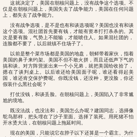
这就决定了，美国在朝核问题上，没有战争这个选项。不
仅是在朝核问题上，美国失去了战争能力，美国在任何问题
上，都失去了战争能力。
没有战争选项，是不是也有和谈选项呢？美国也没有和谈
这个选项。混社团首先要有钱，才能有资本打打杀杀的。其
次是要有脸，气势上不能输，才能唬住人。如果混社团的，
连脸都不要了，以后就镇不住场子了。
以前是整个菜市场都是美国的地盘，朝鲜带着家伙，指着
美国的鼻子来约架。美国不但不敢火拼，而且还低声下气的
搞和谈。对方阵营派出来一个小兄弟，就把美国给收拾了，
摁在了谈判桌上。以后谁还给美国面子呢，谁还看得起美
国，谁还肯交保护费呢。你既没钱，还没种，更没脸，你还
假装什么黑社会呢？
打仗没钱，和谈丢脸。在朝核问题上，美国陷入了非常尴
尬的境地。
既没法战，也没法和，美国怎么办呢？建国同志，选择像
鸵鸟那样，把头埋在了沙子里面。选择了装死。用死猪不怕
开水烫大法，在朝核问题上拖延时间。
现在的美国，只能说它在脖子以下还算是一个霸主。为什