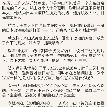
在历史上向来缺乏战略家。但是鸠山可以算是一个具备战略
眼光的日本人。鸠山这个人十分聪明，聪明得简直不像是日
本人。他认为日本应该抓住历史的机遇，选择脱欧入亚。目
光非常长远。
结果，美国人不同意日本脱欧入亚，就把鸠山和鸠山一派
的日本政治家都给打压下去了。还暗杀了日本的财政大臣。
就这样，鸠山从舞台上的主演，退出了政治的舞台。成为
了台下的观众。和大家一起默默看戏。
戏看到现在，鸠山前阵子接受采访时，说出了他的观后
感。他说中国和美国在竞争中，中国的表现，是个成熟的大
人。言下之意，美国的表现，则是一个幼稚的宝宝。
被人逼到头埋在沙子里，纸老虎变成破鸟，脖子上还挂着
一个电话，遇到困难就打电话。同时有在香港问题上，像个
宝宝一样的哭哭闹闹撒泼打滚。这不是宝宝是什么呢？
关于认为建国同志是个宝宝这个事，美国人也是这么说
的。有一次，建国还不开心，公开给自己辩解，说自己才不
是个宝宝呢。还说笑话他的那些人才是宝宝。
亨廷顿在《文明的冲突》一书中说，在中美的这场较量