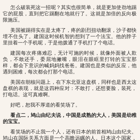
怎么破装死这一招呢？其实也很简单，就是更加使劲地踢
它的屁股，直到把它踢翻在地就行了。这就是加倍的反向极
限施压。
美国被踢得实在是太疼了，疼的剧烈扭动翻滚，沙子都快
埋不住头了。建国这时候机智的想到了一个法宝。他的脖子
里挂着一个手机呢，于是他拨通了手机打了个电话。
建国每次疼痛难忍，无计可施的时候，就像外面被人欺
负，不敢还手，委屈地撇嘴，眼泪在眼眶里打转的宝宝那
样，都会下意识的喊妈妈找爸爸。建国也是类似的反应，他
遇到困难，每次都会打那个电话。
美国在朝核问题上，在下东北亚这盘棋，同样也是西太这
盘棋的表现，就是这四种应对：不敢打，还想要脸，装死，
打电话。这可真难啊。
好吧，恕我不厚道的看笑场了。
看点二，鸠山由纪夫说，中国是成熟的大人，美国是幼稚
的宝宝。
看笑场的不止我一个人，还有日本的前首相鸠山由纪夫。
鸠山在国际关系方面是一个高瞻远瞩的人。日本这个国家，