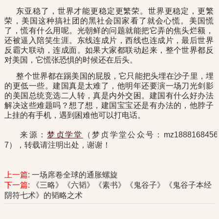
东亚稳了，世界才能更稳定更繁荣。世界更稳定，更繁
荣，美国这种搞社团的黑社会国家看了就会心慌。美国慌
了，慌有什么用呢。光朝鲜的问题就能把它弄的焦头烂额，
还被逼入陪笑生涯。东线连成片，西线也连成片，最后世界
反霸大联动，连成面。如果大家都联动起来，整个世界都反
对美国，它慌张恐惧的时候还在后头。
整个世界都在踢美国的屁股，它只能把头埋在沙子里，埋
的更低一些。建国真是太难了，他明年还要演一场刀光剑影
的美国总统竞选二人转，真是内外交困。建国有什么好办法
解决这些难题吗？想了想，建国宝宝还是有办法的，他脖子
上挂的有手机，遇到困难他可以打电话。
来源：
梦贞学堂
（梦贞学堂公众号：mz1888168456
7），转载请注明出处，谢谢！
上一篇:
一场席卷全球的通胀螺旋
下一篇:
《三略》《六韬》《素书》《鬼谷子》《鬼谷子本经
阴符七术》的韬略之术