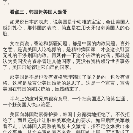
了。
看点三，韩国赶美国人滚蛋
如果说日本的表态，说美国是个幼稚的宝宝，会让美国人
感到扎心，那韩国的表态，简直是在用长矛狠刺美国人的心
脏。
文在寅说，香港和新疆问题，都是中国的内政问题。言外
之意，是说美国人吃饱撑的，是精神病国家，才会这么野蛮
无礼的干涉别国内政。再延伸一下这个讲话的内涵，那就是
认为美国没有资格管理其他国家，更没有资格领导世界事务
了，美国只能管理它自己的国家。
那美国是不是也没有资格管理韩国了呢？是的，也没有资
格。这就是放言让美国滚蛋的意思了。这是一个宣言，宣告
美国在韩国的殖民统治，应该结束了。
半岛上的这对兄弟很有意思。一个把美国逼入陪笑生涯，
一个赶美国人快点滚蛋。
美国向韩国勒索保护费，韩国十分鄙夷地拒绝了。不仅拒
绝了，而且还提出让驻韩美军撤走的要求。如果后面美军赖
着不走，以韩国人高涨的民族主义激情，指不定会爆发出来
什么事件。从文在寅的表态来看，韩国的上层，应该形成了