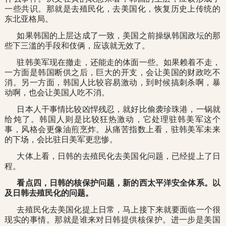
一些共识。那就是去殖民化，去美国化，恢复历史上传统的
东北亚格局。
如果韩国的上层达成了一致，美国之前操纵韩国政坛的那
些下三滥的手段和伎俩，应该就无效了。
驻韩美军现在撤走，还能走的体面一些。如果赖着不走，
一方面是韩国断供之后，巨大的开支，会让美国的财政吃不
消。另一方面，韩国人比较容易激动，到时候搞刺杀啊，暴
动啊，也会让美国人吃不消。
日本人干事情比较凶悍残忍，就好比偷袭珍珠港，一锅就
给炖了。韩国人则是比较狂热激动，它处理驻韩美军这个
事，风格会更像油煎烹炸。从痛苦指数上看，驻韩美军未来
的下场，会比驻日美军更悲惨。
大体上看，日韩的去殖民化去美国化问题，已经提上了日
程。
看点四，日韩的核保护问题，新的西太平洋安全体系。以
及日韩去殖民化的问题。
去殖民化去美国化提上日常，马上接下来就要面临一个很
现实的事情。那就是谁来对日韩提供核保护。进一步是美国