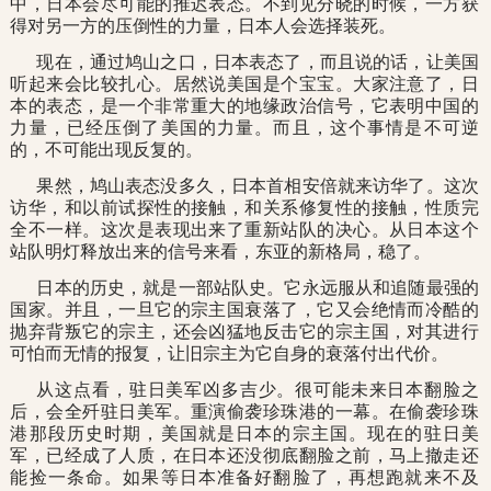
中，日本会尽可能的推迟表态。不到见分晓的时候，一方获
得对另一方的压倒性的力量，日本人会选择装死。
现在，通过鸠山之口，日本表态了，而且说的话，让美国
听起来会比较扎心。居然说美国是个宝宝。大家注意了，日
本的表态，是一个非常重大的地缘政治信号，它表明中国的
力量，已经压倒了美国的力量。而且，这个事情是不可逆
的，不可能出现反复的。
果然，鸠山表态没多久，日本首相安倍就来访华了。这次
访华，和以前试探性的接触，和关系修复性的接触，性质完
全不一样。这次是表现出来了重新站队的决心。从日本这个
站队明灯释放出来的信号来看，东亚的新格局，稳了。
日本的历史，就是一部站队史。它永远服从和追随最强的
国家。并且，一旦它的宗主国衰落了，它又会绝情而冷酷的
抛弃背叛它的宗主，还会凶猛地反击它的宗主国，对其进行
可怕而无情的报复，让旧宗主为它自身的衰落付出代价。
从这点看，驻日美军凶多吉少。很可能未来日本翻脸之
后，会全歼驻日美军。重演偷袭珍珠港的一幕。在偷袭珍珠
港那段历史时期，美国就是日本的宗主国。现在的驻日美
军，已经成了人质，在日本还没彻底翻脸之前，马上撤走还
能捡一条命。如果等日本准备好翻脸了，再想跑就来不及