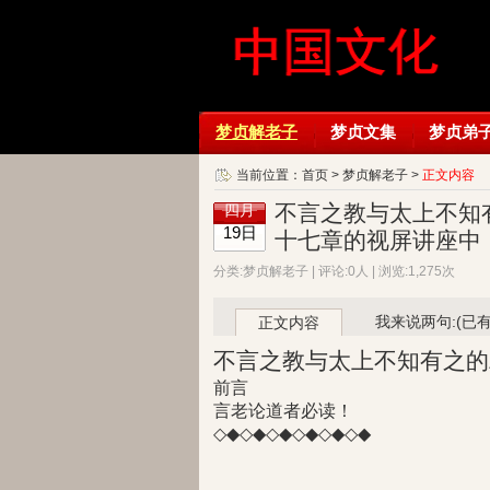
梦贞解老子
梦贞文集
梦贞弟
当前位置：
首页
>
梦贞解老子
>
正文内容
不言之教与太上不知
四月
19日
十七章的视屏讲座中
分类:梦贞解老子 | 评论:0人 | 浏览:1,275次
我来说两句:(已
正文内容
不言之教与太上不知有之的
前言
言老论道者必读！
◇◆◇◆◇◆◇◆◇◆◇◆