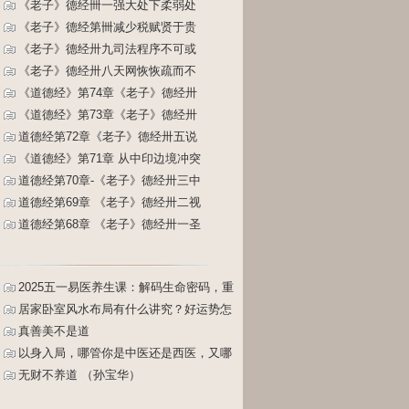
《老子》德经卌一强大处下柔弱处
《老子》德经第卌减少税赋贤于贵
《老子》德经卅九司法程序不可或
《老子》德经卅八天网恢恢疏而不
《道德经》第74章《老子》德经卅
《道德经》第73章《老子》德经卅
道德经第72章《老子》德经卅五说
《道德经》第71章 从中印边境冲突
道德经第70章-《老子》德经卅三中
道德经第69章 《老子》德经卅二视
道德经第68章 《老子》德经卅一圣
2025五一易医养生课：解码生命密码，重
塑健康人生
居家卧室风水布局有什么讲究？好运势怎
么布置？床怎么摆放？
真善美不是道
以身入局，哪管你是中医还是西医，又哪
管你是主动还是被动（孙宝华）
无财不养道 （孙宝华）