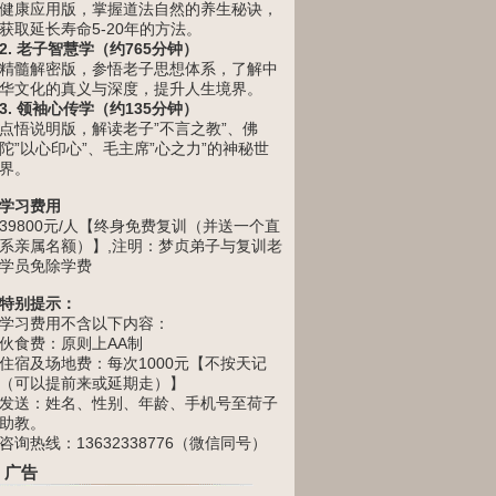
健康应用版，掌握道法自然的养生秘诀，
获取延长寿命5-20年的方法。
2. 老子智慧学（约765分钟）
精髓解密版，参悟老子思想体系，了解中
华文化的真义与深度，提升人生境界。
3. 领袖心传学（约135分钟）
点悟说明版，解读老子”不言之教”、佛
陀”以心印心”、毛主席”心之力”的神秘世
界。
学习费用
39800元/人【终身免费复训（并送一个直
系亲属名额）】,注明：梦贞弟子与复训老
学员免除学费
特别提示：
学习费用不含以下内容：
伙食费：原则上AA制
住宿及场地费：每次1000元【不按天记
（可以提前来或延期走）】
发送：姓名、性别、年龄、手机号至荷子
助教。
咨询热线：13632338776（微信同号）
广告