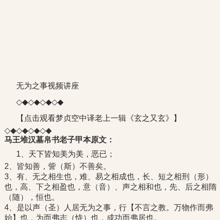
无为之事视频讲座
◇◆◇◆◇◆◇◆
【点击观看梦贞空中译老上一辑《玄之又玄》】
◇◆◇◆◇◆◇◆
马王堆汉墓帛书老子甲本原文：
1、天下皆知美为美，恶已；
2、皆知善，訾（斯）不善矣。
3、有、无之相生也，难、易之相成也，长、短之相刑（形）
也，高、下之相盈也，意（音）、声之相和也，先、后之相隋
（随），恒也。
4、是以声（圣）人居无为之事，行【不言之教。万物作而弗
始】也，为而弗志（恃）也，成功而弗居也。