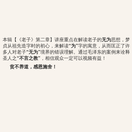
本辑【《老子》第二章】讲座重点在解读老子的
无为
思想，梦
贞从祖先造字时的初心，来解读
“为”
字的寓意，从而匡正了许
多人对老子
“无为”
境界的错误理解。通过毛泽东的案例来诠释
圣人之
“不言之教”
，相信观众一定可以视频有益！
贫不养道，感恩施舍！