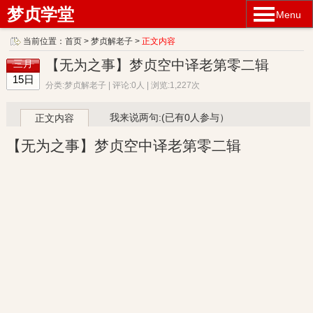
梦贞学堂
Menu
当前位置：
首页
>
梦贞解老子
>
正文内容
【无为之事】梦贞空中译老第零二辑
三月
15日
分类:梦贞解老子 | 评论:0人 | 浏览:1,227次
我来说两句:(已有0人参与）
正文内容
【无为之事】梦贞空中译老第零二辑