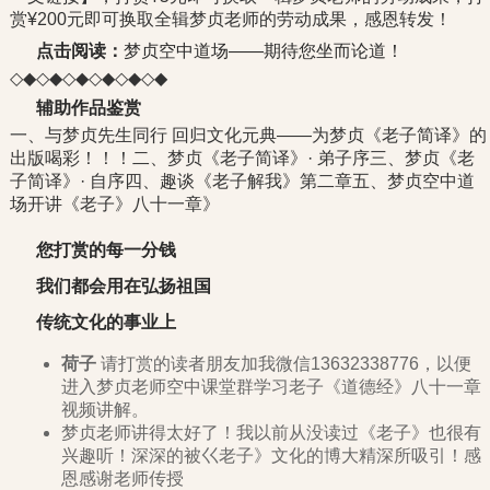
赏¥200元即可换取全辑梦贞老师的劳动成果，感恩转发！
点击阅读：
梦贞空中道场——期待您坐而论道！
◇◆◇◆◇◆◇◆◇◆◇◆
辅助作品鉴赏
一、与梦贞先生同行 回归文化元典——为梦贞《老子简译》的
出版喝彩！！！二、梦贞《老子简译》· 弟子序三、梦贞《老
子简译》· 自序四、趣谈《老子解我》第二章五、梦贞空中道
场开讲《老子》八十一章》
您打赏的每一分钱
我们都会用在弘扬祖国
传统文化的事业上
荷子
请打赏的读者朋友加我微信13632338776，以便
进入梦贞老师空中课堂群学习老子《道德经》八十一章
视频讲解。
梦贞老师讲得太好了！我以前从没读过《老子》也很有
兴趣听！深深的被巜老子》文化的博大精深所吸引！感
恩感谢老师传授